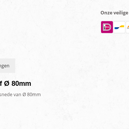
Onze veilig
ngen
ef Ø 80mm
orsnede van Ø 80mm