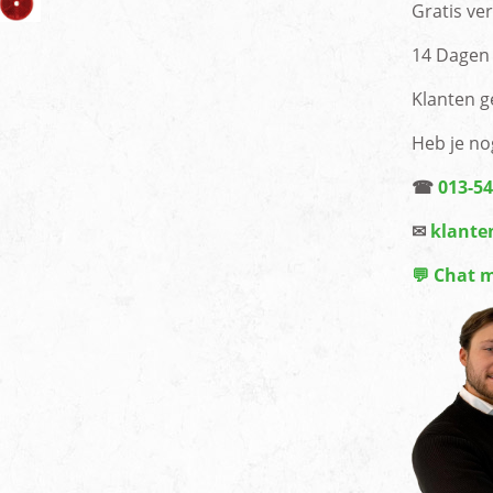
Gratis ve
14 Dagen 
Klanten g
Heb je no
☎
013-5
✉
klante
💬 Chat 