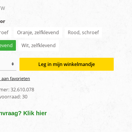
men
BTW
tor
roef
Oranje, zelfklevend
Rood, schroef
levend
Wit, zelfklevend
Leg in mijn winkelmandje
 aan favorieten
mer:
32.610.078
 voorraad:
30
nvraag? Klik hier