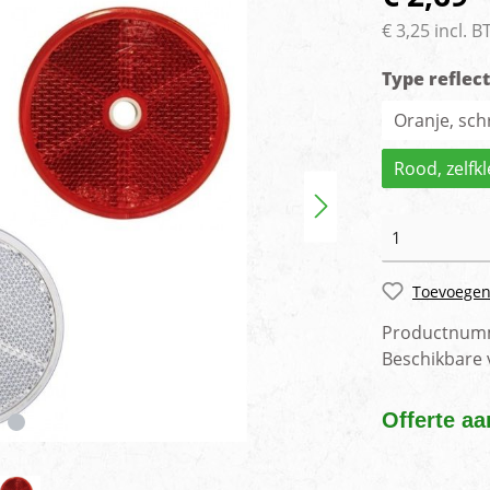
rlichting
Voertuig camera syste
€ 3,25 incl. 
Type reflec
Oranje, sch
Rood, zelfk
Toevoegen
Productnum
Beschikbare
Offerte aa