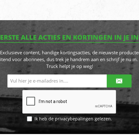
EERSTE ALLE ACTIES EN KORTINGEN IN JE I
! Exclusieve content, handige kortingsacties, de nieuwste producte
itend voor abonnees, dus trek je handrem aan en schrijf je nu in. 
Truck helpt je op weg!
E-
mailadres*
Ik heb de
privacybepalingen
gelezen.