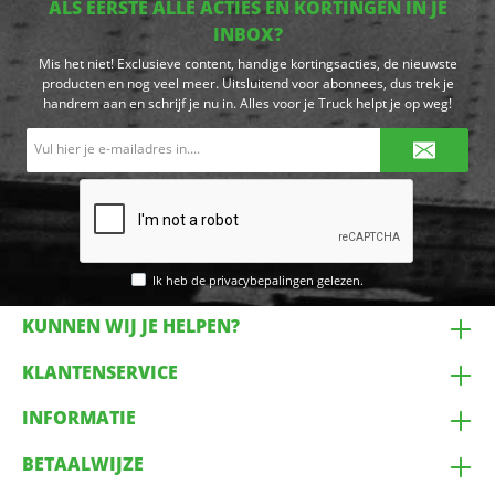
ALS EERSTE ALLE ACTIES EN KORTINGEN IN JE
INBOX?
Mis het niet! Exclusieve content, handige kortingsacties, de nieuwste
producten en nog veel meer. Uitsluitend voor abonnees, dus trek je
handrem aan en schrijf je nu in. Alles voor je Truck helpt je op weg!
E-
mailadres*
Ik heb de
privacybepalingen
gelezen.
KUNNEN WIJ JE HELPEN?
KLANTENSERVICE
INFORMATIE
BETAALWIJZE