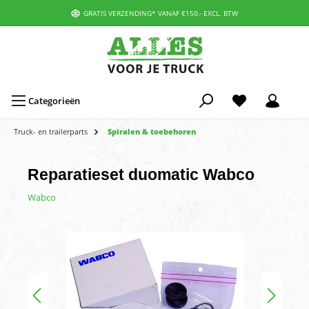
GRATIS VERZENDING* VANAF €150,- EXCL. BTW
Categorieën
Truck- en trailerparts
Spiralen & toebehoren
Reparatieset duomatic Wabco
Wabco