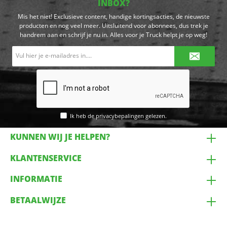
INBOX?
Mis het niet! Exclusieve content, handige kortingsacties, de nieuwste
producten en nog veel meer. Uitsluitend voor abonnees, dus trek je
handrem aan en schrijf je nu in. Alles voor je Truck helpt je op weg!
E-
mailadres*
Ik heb de
privacybepalingen
gelezen.
KUNNEN WIJ JE HELPEN?
KLANTENSERVICE
INFORMATIE
BETAALWIJZE