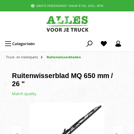
GRATIS VERZENDING* VANAF €150,- EXCL. BTW
Categorieën
Truck- en trailerparts
Ruitenwisserbladen
Ruitenwisserblad MQ 650 mm /
26 ''
Match quality