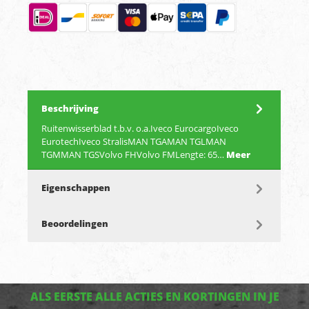
Beschrijving
Ruitenwisserblad t.b.v. o.a.Iveco EurocargoIveco
EurotechIveco StralisMAN TGAMAN TGLMAN
TGMMAN TGSVolvo FHVolvo FMLengte: 65…
Meer
Eigenschappen
Beoordelingen
ALS EERSTE ALLE ACTIES EN KORTINGEN IN JE