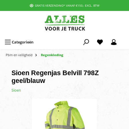
GRATIS VERZENDING* VANAF €150,- EXCL. BTW
Categorieën
Pbm en veiligheid
Regenkleding
Sioen Regenjas Belvill 798Z
geel/blauw
Sioen