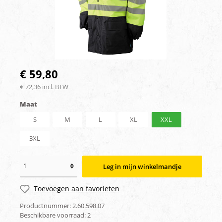
€ 59,80
€ 72,36 incl. BTW
Maat
S
M
L
XL
XXL
3XL
Leg in mijn winkelmandje
Toevoegen aan favorieten
Productnummer:
2.60.598.07
Beschikbare voorraad:
2