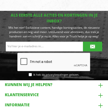
ALS EERSTE ALLE ACTIES EN KORTINGEN IN JE
INBOX?
Mis het niet! Exclusieve content, handige kortingsacties, de nieuwste
producten en nog veel meer. Uitsluitend voor abonnees, dus trek je
handrem aan en schrijf je nu in. Alles voor je Truck helpt je op weg!
E-
mailadres*
Ik heb de
privacybepalingen
gelezen.
KUNNEN WIJ JE HELPEN?
KLANTENSERVICE
INFORMATIE