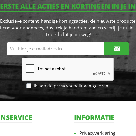
EERSTE ALLE ACTIES EN KORTINGEN IN JE I
! Exclusieve content, handige kortingsacties, de nieuwste producte
itend voor abonnees, dus trek je handrem aan en schrijf je nu in. 
Truck helpt je op weg!
E-
mailadres*
Ik heb de
privacybepalingen
gelezen.
NSERVICE
INFORMATIE
Privacyverklaring