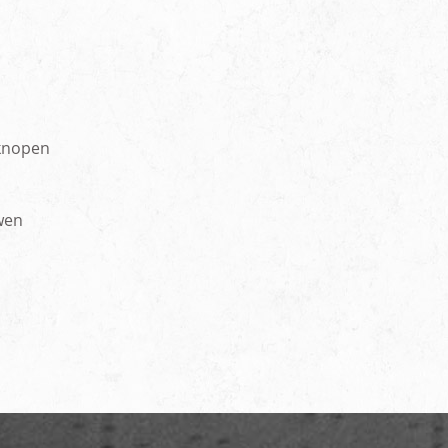
kknopen
wen