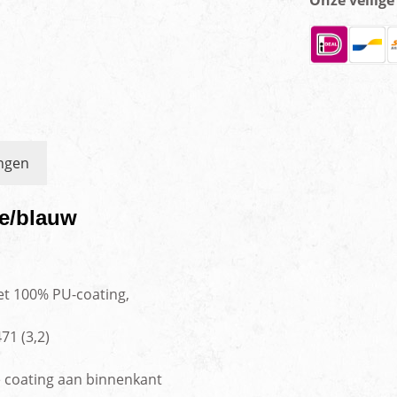
Onze veilig
ngen
je/blauw
et 100% PU-coating,
71 (3,2)
 coating aan binnenkant