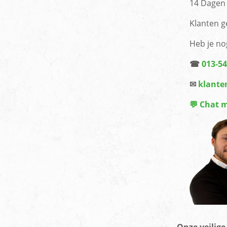
14 Dagen 
Klanten g
Heb je no
☎
013-5
✉
klante
💬 Chat 