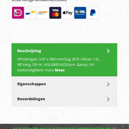
Beschrijving
Afmetingen: 1/4” x 900 mmOog: Ø10 / Moer: 12L
90ºVerg. OE-nr.: KSL0900.NOOzon- &amp; UV-
bestendigMerk: Haco
Meer
Eigenschappen
Beoordelingen