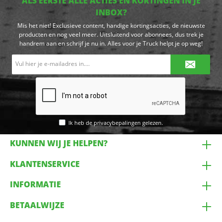
ALS EERSTE ALLE ACTIES EN KORTINGEN IN JE
INBOX?
Mis het niet! Exclusieve content, handige kortingsacties, de nieuwste
producten en nog veel meer. Uitsluitend voor abonnees, dus trek je
handrem aan en schrijf je nu in. Alles voor je Truck helpt je op weg!
E-
mailadres*
Ik heb de
privacybepalingen
gelezen.
KUNNEN WIJ JE HELPEN?
KLANTENSERVICE
INFORMATIE
BETAALWIJZE