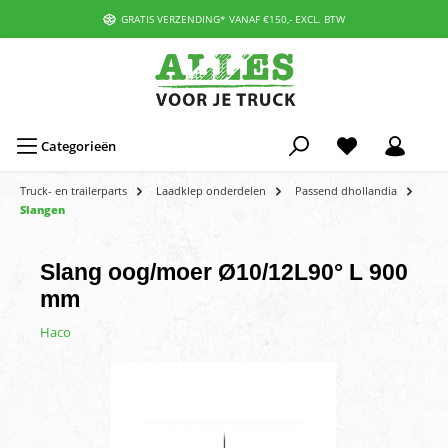
GRATIS VERZENDING* VANAF €150,- EXCL. BTW
Categorieën
Truck- en trailerparts
Laadklep onderdelen
Passend dhollandia
Slangen
Slang oog/moer Ø10/12L90° L 900
mm
Haco