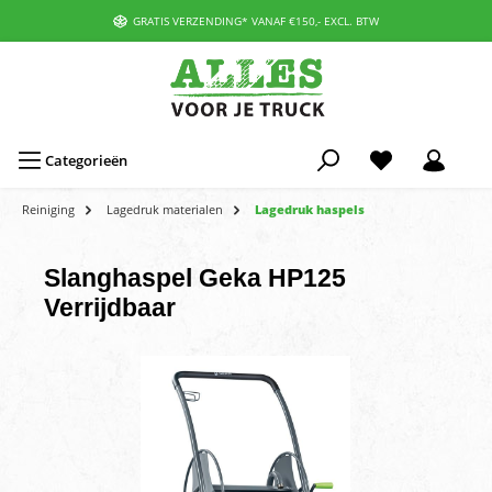
GRATIS VERZENDING* VANAF €150,- EXCL. BTW
Categorieën
Reiniging
Lagedruk materialen
Lagedruk haspels
Slanghaspel Geka HP125
Verrijdbaar