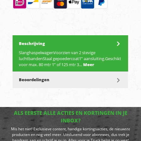
Beschrijving
SlanghaspelwagenVoorzien van 2 stevige
luchtbandenStaal gepoedercoat1” aansluiting.Geschikt
voor max. 80 mtr 1” of 125 mtr 3…
Meer
Beoordelingen
ALS EERSTE ALLE ACTIES EN KORTINGEN IN JE
INBOX?
Mis het niet! Exclusieve content, handige kortingsacties, de nieuwste
producten en nog veel meer. Uitsluitend voor abonnees, dus trek je
handrem aan en schrijf je nu in. Alles voor je Truck helpt je op weg!