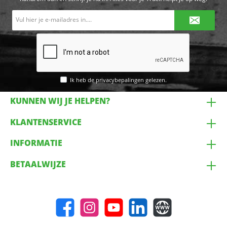
E-
mailadres*
Ik heb de
privacybepalingen
gelezen.
KUNNEN WIJ JE HELPEN?
KLANTENSERVICE
INFORMATIE
BETAALWIJZE