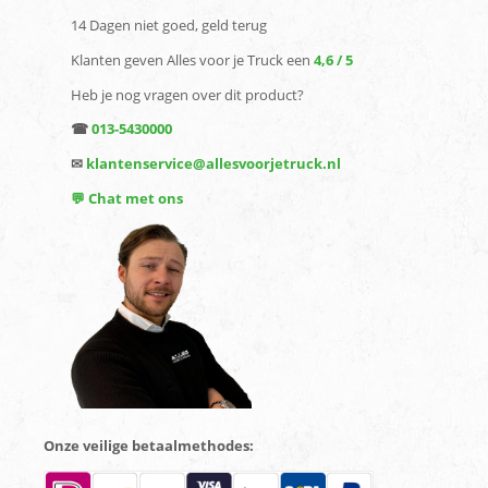
14 Dagen niet goed, geld terug
Klanten geven Alles voor je Truck een
4,6 / 5
Heb je nog vragen over dit product?
☎
013-5430000
✉
klantenservice@allesvoorjetruck.nl
💬 Chat met ons
Onze veilige betaalmethodes: