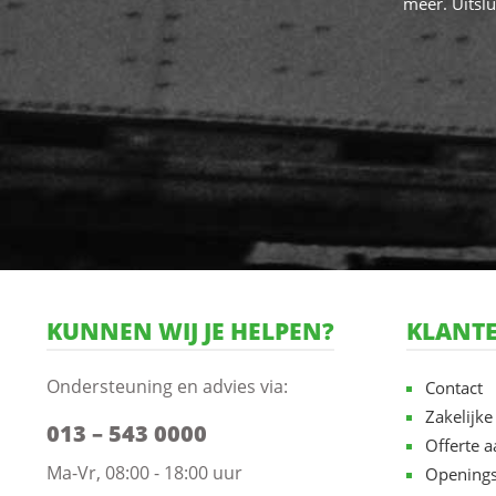
meer. Uitslu
KUNNEN WIJ JE HELPEN?
KLANTE
Ondersteuning en advies via:
Contact
Zakelijke
013 – 543 0000
Offerte 
Ma-Vr, 08:00 - 18:00 uur
Openings