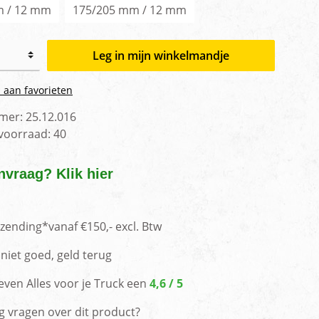
m / 12 mm
175/205 mm / 12 mm
Leg in mijn winkelmandje
 aan favorieten
mer:
25.12.016
 voorraad:
40
nvraag? Klik hier
rzending*vanaf €150,- excl. Btw
niet goed, geld terug
even Alles voor je Truck een
4,6 / 5
g vragen over dit product?