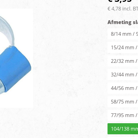
rlichting
Voertuig camera syste
€ 4,78 incl. 
Afmeting s
8/14 mm /
15/24 mm 
22/32 mm 
32/44 mm 
44/56 mm 
58/75 mm 
77/95 mm 
104/138 m