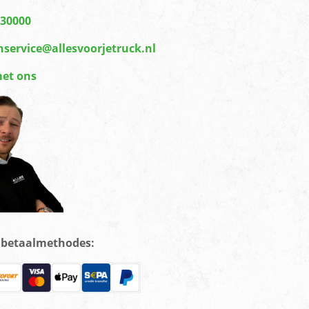
430000
nservice@allesvoorjetruck.nl
met ons
e betaalmethodes: