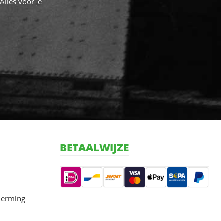
Alles voor je
BETAALWIJZE
herming