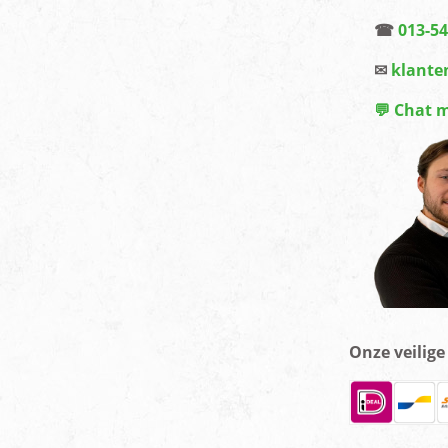
☎
013-5
✉
klante
💬 Chat 
Onze veilig