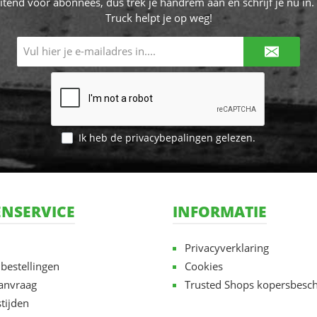
itend voor abonnees, dus trek je handrem aan en schrijf je nu in. 
Truck helpt je op weg!
E-
mailadres*
Ik heb de
privacybepalingen
gelezen.
NSERVICE
INFORMATIE
Privacyverklaring
 bestellingen
Cookies
aanvraag
Trusted Shops kopersbesc
tijden