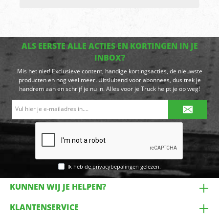
ALS EERSTE ALLE ACTIES EN KORTINGEN IN JE
INBOX?
Mis het niet! Exclusieve content, handige kortingsacties, de nieuwste
producten en nog veel meer. Uitsluitend voor abonnees, dus trek je
handrem aan en schrijf je nu in. Alles voor je Truck helpt je op weg!
E-
mailadres*
Ik heb de
privacybepalingen
gelezen.
KUNNEN WIJ JE HELPEN?
KLANTENSERVICE