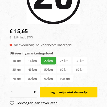
€ 15,65
€ 18,94 incl. BTW
Niet voorradig, bel voor beschikbaarheid
Uitvoering markeringsbord
10 km
16 km
20 km
25 km
30 km
35 km
45 km
50 km
60 km
62 km
70 km
80 km
90 km
100 km
Leg in mijn winkelmandje
Toevoegen aan favorieten