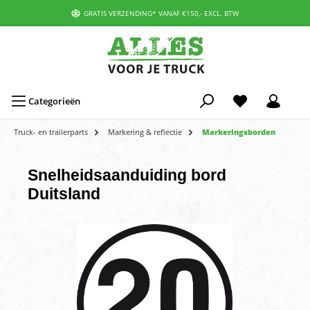
GRATIS VERZENDING* VANAF €150,- EXCL. BTW
Categorieën
Truck- en trailerparts
Markering & reflectie
Markeringsborden
Snelheidsaanduiding bord
Duitsland