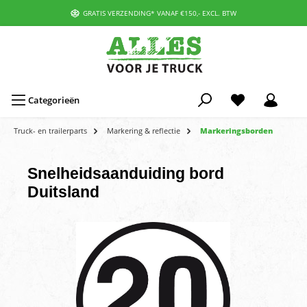
GRATIS VERZENDING* VANAF €150,- EXCL. BTW
Categorieën
Truck- en trailerparts
Markering & reflectie
Markeringsborden
Snelheidsaanduiding bord
Duitsland