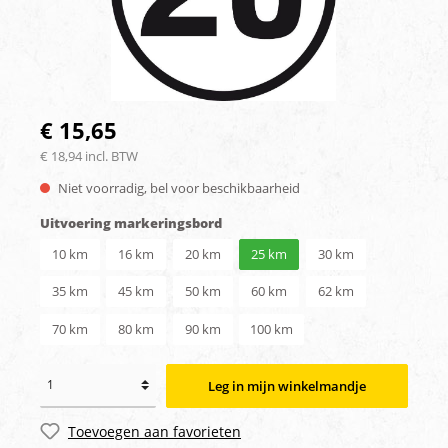
€ 15,65
€ 18,94 incl. BTW
Niet voorradig, bel voor beschikbaarheid
Uitvoering markeringsbord
10 km
16 km
20 km
25 km
30 km
35 km
45 km
50 km
60 km
62 km
70 km
80 km
90 km
100 km
Leg in mijn winkelmandje
Toevoegen aan favorieten