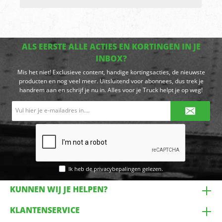
ALS EERSTE ALLE ACTIES EN KORTINGEN IN JE
INBOX?
Mis het niet! Exclusieve content, handige kortingsacties, de nieuwste
producten en nog veel meer. Uitsluitend voor abonnees, dus trek je
handrem aan en schrijf je nu in. Alles voor je Truck helpt je op weg!
E-
mailadres*
Ik heb de
privacybepalingen
gelezen.
KUNNEN WIJ JE HELPEN?
KLANTENSERVICE