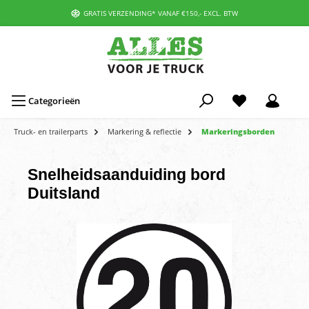
GRATIS VERZENDING* VANAF €150,- EXCL. BTW
Categorieën
Truck- en trailerparts
Markering & reflectie
Markeringsborden
Snelheidsaanduiding bord
Duitsland