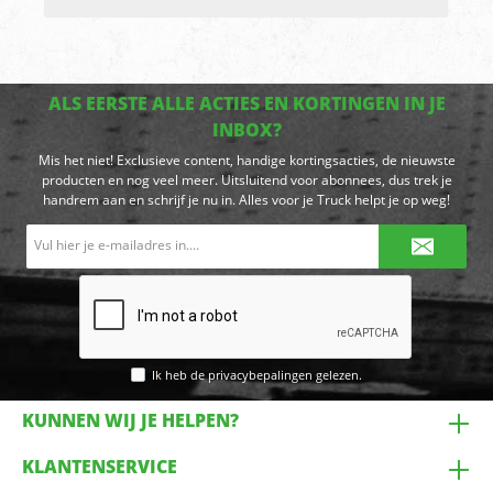
ALS EERSTE ALLE ACTIES EN KORTINGEN IN JE
INBOX?
Mis het niet! Exclusieve content, handige kortingsacties, de nieuwste
producten en nog veel meer. Uitsluitend voor abonnees, dus trek je
handrem aan en schrijf je nu in. Alles voor je Truck helpt je op weg!
E-
mailadres*
Ik heb de
privacybepalingen
gelezen.
KUNNEN WIJ JE HELPEN?
KLANTENSERVICE