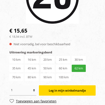
€ 15,65
€ 18,94 incl. BTW
Niet voorradig, bel voor beschikbaarheid
Uitvoering markeringsbord
10 km
16 km
20 km
25 km
30 km
35 km
45 km
50 km
60 km
62 km
70 km
80 km
90 km
100 km
Leg in mijn winkelmandje
Toevoegen aan favorieten