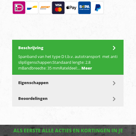
Beschrijving
Spanband van het type D t.b.v. autotransport met anti
slipEigenschappen:Standaard lengte: 2.8
mBandbreedte: 35 mmRateldeel:…
Meer
Eigenschappen
Beoordelingen
ALS EERSTE ALLE ACTIES EN KORTINGEN IN JE