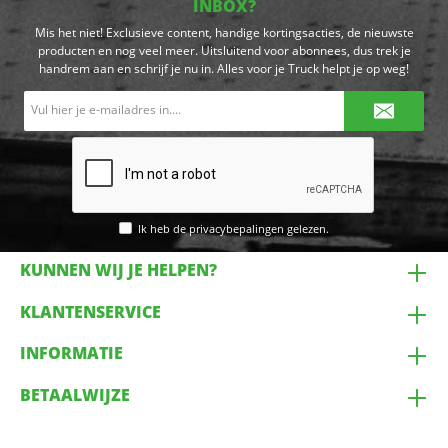
INBOX?
Mis het niet! Exclusieve content, handige kortingsacties, de nieuwste
producten en nog veel meer. Uitsluitend voor abonnees, dus trek je
handrem aan en schrijf je nu in. Alles voor je Truck helpt je op weg!
E-
mailadres*
Ik heb de
privacybepalingen
gelezen.
KUNNEN WIJ JE HELPEN?
KLANTENSERVICE
INFORMATIE
BETAALWIJZE