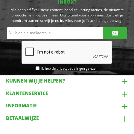
INBOX?
Mis het niet! Exclusieve content, handige kortingsacties, de nieuwste
producten en nog veel meer. Uitsluitend voor abonnees, dus trek je
handrem aan en schrijf je nu in. Alles voor je Truck helpt je op weg!
E-
mailadres*
Ik heb de
privacybepalingen
gelezen.
KUNNEN WIJ JE HELPEN?
KLANTENSERVICE
INFORMATIE
BETAALWIJZE