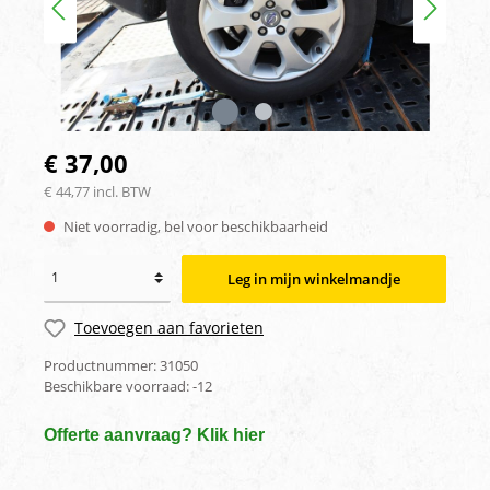
€ 37,00
€ 44,77 incl. BTW
Niet voorradig, bel voor beschikbaarheid
Leg in mijn winkelmandje
Toevoegen aan favorieten
Productnummer:
31050
Beschikbare voorraad:
-12
Offerte aanvraag? Klik hier