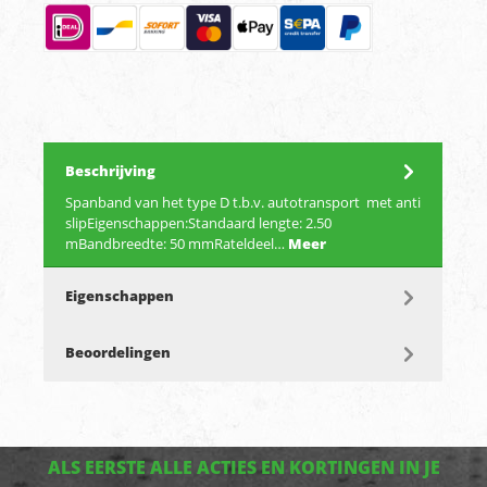
Beschrijving
Spanband van het type D t.b.v. autotransport met anti
slipEigenschappen:Standaard lengte: 2.50
mBandbreedte: 50 mmRateldeel…
Meer
Eigenschappen
Beoordelingen
ALS EERSTE ALLE ACTIES EN KORTINGEN IN JE