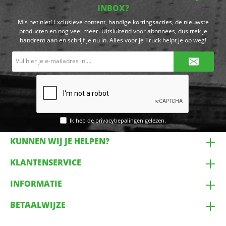
INBOX?
Mis het niet! Exclusieve content, handige kortingsacties, de nieuwste
producten en nog veel meer. Uitsluitend voor abonnees, dus trek je
handrem aan en schrijf je nu in. Alles voor je Truck helpt je op weg!
E-
mailadres*
Ik heb de
privacybepalingen
gelezen.
KUNNEN WIJ JE HELPEN?
KLANTENSERVICE
INFORMATIE
BETAALWIJZE