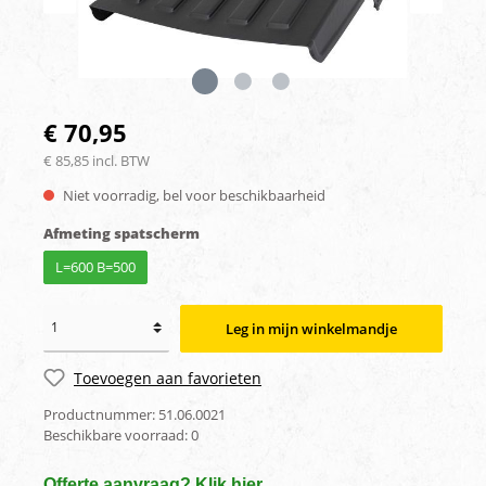
€ 70,95
€ 85,85 incl. BTW
Niet voorradig, bel voor beschikbaarheid
Afmeting spatscherm
L=600 B=500
Leg in mijn winkelmandje
Toevoegen aan favorieten
Productnummer:
51.06.0021
Beschikbare voorraad:
0
Offerte aanvraag? Klik hier