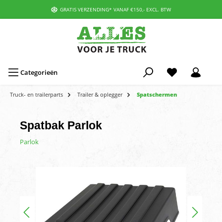
GRATIS VERZENDING* VANAF €150,- EXCL. BTW
Categorieën
Truck- en trailerparts
Trailer & oplegger
Spatschermen
Spatbak Parlok
Parlok