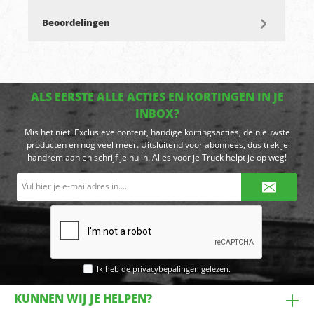
Beoordelingen
ALS EERSTE ALLE ACTIES EN KORTINGEN IN JE
INBOX?
Mis het niet! Exclusieve content, handige kortingsacties, de nieuwste
producten en nog veel meer. Uitsluitend voor abonnees, dus trek je
handrem aan en schrijf je nu in. Alles voor je Truck helpt je op weg!
E-
mailadres*
Ik heb de
privacybepalingen
gelezen.
KUNNEN WIJ JE HELPEN?