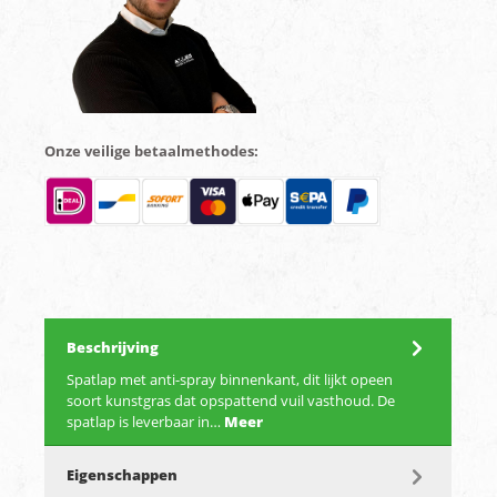
Onze veilige betaalmethodes:
Beschrijving
Spatlap met anti-spray binnenkant, dit lijkt opeen
soort kunstgras dat opspattend vuil vasthoud. De
spatlap is leverbaar in…
Meer
Eigenschappen