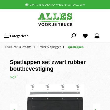
GRATIS VERZENDING* VANAF €150,- EXCL. BTW
Categorieën
Truck- en trailerparts
Trailer & oplegger
Spatlappen
Spatlappen set zwart rubber
boutbevestiging
AVJT