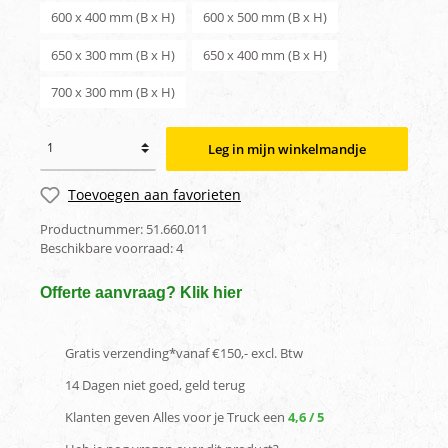
600 x 400 mm (B x H)
600 x 500 mm (B x H)
650 x 300 mm (B x H)
650 x 400 mm (B x H)
700 x 300 mm (B x H)
Leg in mijn winkelmandje
Toevoegen aan favorieten
Productnummer:
51.660.011
Beschikbare voorraad:
4
Offerte aanvraag? Klik hier
Gratis verzending*vanaf €150,- excl. Btw
14 Dagen niet goed, geld terug
Klanten geven Alles voor je Truck een
4,6 / 5