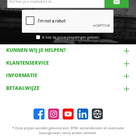
mailadres*
Ik heb de
privacybepalingen
gelezen.
KUNNEN WIJ JE HELPEN?
KLANTENSERVICE
INFORMATIE
BETAALWIJZE
* Onze prijzen worden getoond excl. BTW,
verzendkosten
en eventuele
bezorgkosten, tenzij anders vermeld.