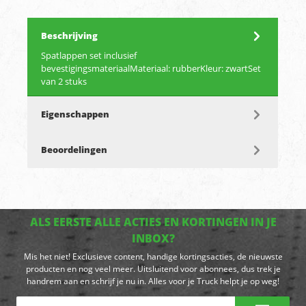
Beschrijving
Spatlappen set inclusief
bevestigingsmateriaalMateriaal: rubberKleur: zwartSet
van 2 stuks
Eigenschappen
Beoordelingen
ALS EERSTE ALLE ACTIES EN KORTINGEN IN JE
INBOX?
Mis het niet! Exclusieve content, handige kortingsacties, de nieuwste
producten en nog veel meer. Uitsluitend voor abonnees, dus trek je
handrem aan en schrijf je nu in. Alles voor je Truck helpt je op weg!
E-