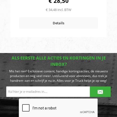
€ 28,50
€ 34,48 incl. BTW
Details
ALS EERSTE ALLE ACTIES EN KORTINGEN IN JE
INBOX?
Mis het niet! Exclusieve content, handige kortingsacties, de nieuwste
producten en nog veel meer. Uitsluitend voor abonnees, dus trek je
handrem aan en schrijf je nu in. Alles voor je Truck helpt je op weg!
E-
mailadres*