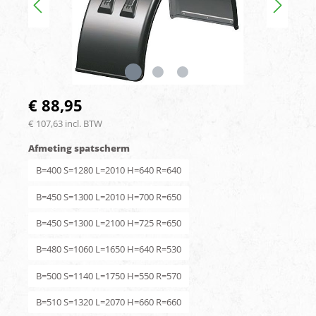
€ 88,95
€ 107,63 incl. BTW
Afmeting spatscherm
B=400 S=1280 L=2010 H=640 R=640
B=450 S=1300 L=2010 H=700 R=650
B=450 S=1300 L=2100 H=725 R=650
B=480 S=1060 L=1650 H=640 R=530
B=500 S=1140 L=1750 H=550 R=570
B=510 S=1320 L=2070 H=660 R=660