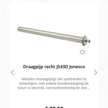
Draagpijp recht JS43D Jonesco
Metalen montagepijp om spatborden te
bevestigen, met enkele boutbevestiging.De
steun is verzinkt, corrosiebestendig en wordt
geleverd met een kunststof
eindkap.Diameter: 42mmLengte:
600mmMerk: Jonesco