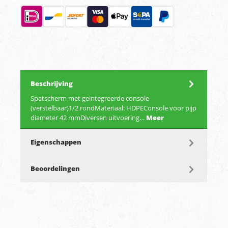
Beschrijving
Spatscherm met geintegreerde console
(verstelbaar)1/2 rondMateriaal: HDPEConsole voor pijp
diameter 42 mmDiversen uitvoering…
Meer
Eigenschappen
Beoordelingen