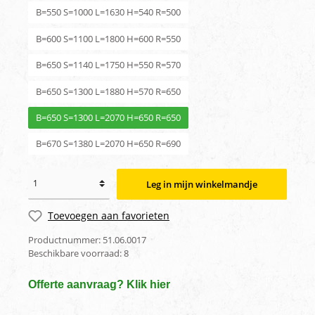
B=550 S=1000 L=1630 H=540 R=500
B=600 S=1100 L=1800 H=600 R=550
B=650 S=1140 L=1750 H=550 R=570
B=650 S=1300 L=1880 H=570 R=650
B=650 S=1300 L=2070 H=650 R=650
B=670 S=1380 L=2070 H=650 R=690
Leg in mijn winkelmandje
Toevoegen aan favorieten
Productnummer:
51.06.0017
Beschikbare voorraad:
8
Offerte aanvraag? Klik hier