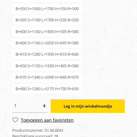
B=550 S=1000 L=1700 H=550 R=500
B=595 S=1100 L=1700 H=530 R=550
B=600 S=1160 L=1850 H=595 R=580
B=600 S=1160 L=2050 H=695 R=580
B=610 S=1280 L=1930 H=610 R=640
B=650 S=1150 L=1650 H=495 R=580
B=670 S=1340 L=2090 H=660 R=670
B=680 S=1260 L=2175 H=730 R=630
Leg in mijn winkelmandje
Toevoegen aan favorieten
Productnummer:
51.06.0041
Beschikbare voorraad:
28