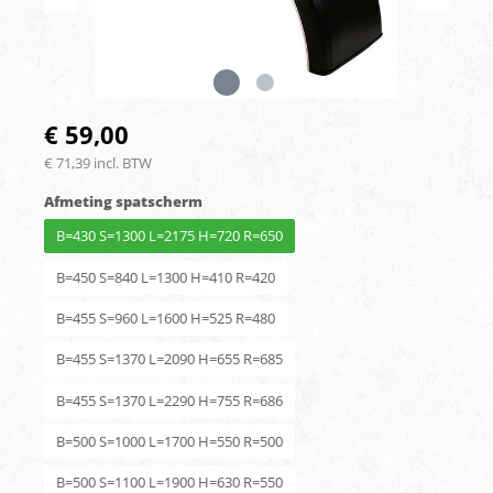
€ 59,00
€ 71,39 incl. BTW
Afmeting spatscherm
B=430 S=1300 L=2175 H=720 R=650
B=450 S=840 L=1300 H=410 R=420
B=455 S=960 L=1600 H=525 R=480
B=455 S=1370 L=2090 H=655 R=685
B=455 S=1370 L=2290 H=755 R=686
B=500 S=1000 L=1700 H=550 R=500
B=500 S=1100 L=1900 H=630 R=550