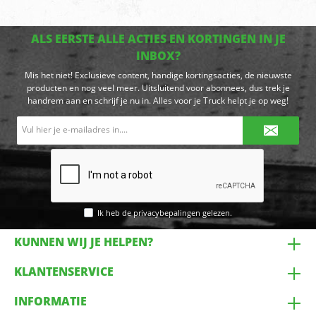
ALS EERSTE ALLE ACTIES EN KORTINGEN IN JE
INBOX?
Mis het niet! Exclusieve content, handige kortingsacties, de nieuwste
producten en nog veel meer. Uitsluitend voor abonnees, dus trek je
handrem aan en schrijf je nu in. Alles voor je Truck helpt je op weg!
E-
mailadres*
Ik heb de
privacybepalingen
gelezen.
KUNNEN WIJ JE HELPEN?
KLANTENSERVICE
INFORMATIE