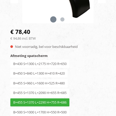
€ 78,40
€ 94,86 incl. BTW
Niet voorradig, bel voor beschikbaarheid
Afmeting spatscherm
B=430 S=1300 L=2175 H=720 R=650
B=450 S=840 L=1300 H=410 R=420
B=455 S=960 L=1600 H=525 R=480
B=455 S=1370 L=2090 H=655 R=685
B=455 S=1370 L=2290 H=755 R=686
B=500 S=1000 L=1700 H=550 R=500