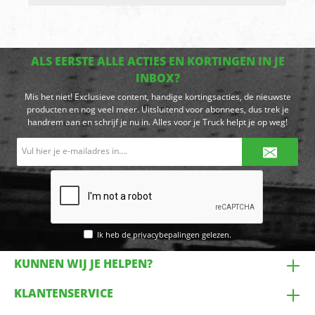
ALS EERSTE ALLE ACTIES EN KORTINGEN IN JE
INBOX?
Mis het niet! Exclusieve content, handige kortingsacties, de nieuwste
producten en nog veel meer. Uitsluitend voor abonnees, dus trek je
handrem aan en schrijf je nu in. Alles voor je Truck helpt je op weg!
E-
mailadres*
Ik heb de
privacybepalingen
gelezen.
KUNNEN WIJ JE HELPEN?
KLANTENSERVICE