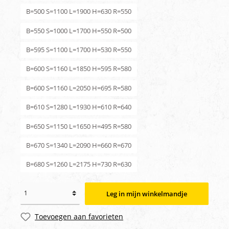
B=500 S=1100 L=1900 H=630 R=550
B=550 S=1000 L=1700 H=550 R=500
B=595 S=1100 L=1700 H=530 R=550
B=600 S=1160 L=1850 H=595 R=580
B=600 S=1160 L=2050 H=695 R=580
B=610 S=1280 L=1930 H=610 R=640
B=650 S=1150 L=1650 H=495 R=580
B=670 S=1340 L=2090 H=660 R=670
B=680 S=1260 L=2175 H=730 R=630
Leg in mijn winkelmandje
Toevoegen aan favorieten