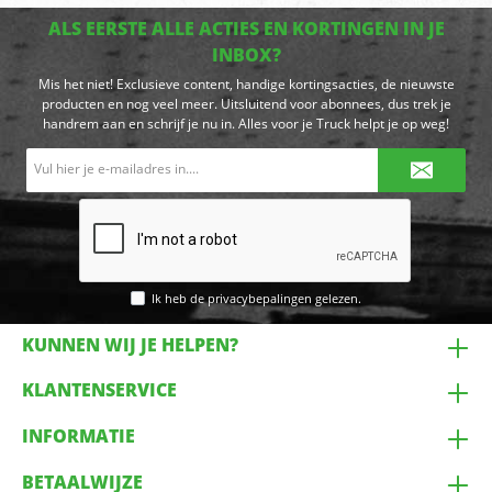
ALS EERSTE ALLE ACTIES EN KORTINGEN IN JE
INBOX?
Mis het niet! Exclusieve content, handige kortingsacties, de nieuwste
producten en nog veel meer. Uitsluitend voor abonnees, dus trek je
handrem aan en schrijf je nu in. Alles voor je Truck helpt je op weg!
E-
mailadres*
Ik heb de
privacybepalingen
gelezen.
KUNNEN WIJ JE HELPEN?
KLANTENSERVICE
INFORMATIE
BETAALWIJZE