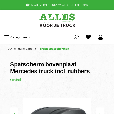
GRATIS VERZENDING* VANAF €150,- EXCL. BTW
Categorieën
Truck- en trailerparts
Truck spatschermen
Spatscherm bovenplaat
Mercedes truck incl. rubbers
Covind