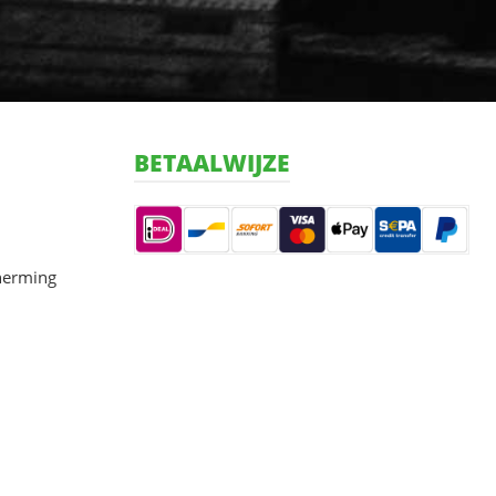
BETAALWIJZE
herming