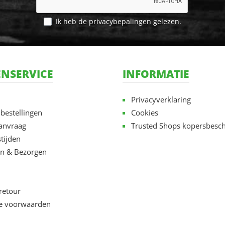
Ik heb de
privacybepalingen
gelezen.
NSERVICE
INFORMATIE
Privacyverklaring
 bestellingen
Cookies
aanvraag
Trusted Shops kopersbesc
tijden
n & Bezorgen
retour
e voorwaarden