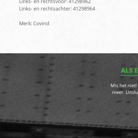
Links- en rechtsvoor: 41298962
Links- en rechtsachter: 41298964
Merk: Covind
ALS 
Mis het niet
meer. Uitslu