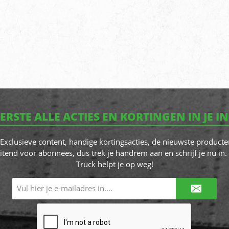
EERSTE ALLE ACTIES EN KORTINGEN IN JE I
! Exclusieve content, handige kortingsacties, de nieuwste producte
itend voor abonnees, dus trek je handrem aan en schrijf je nu in. 
Truck helpt je op weg!
E-
mailadres*