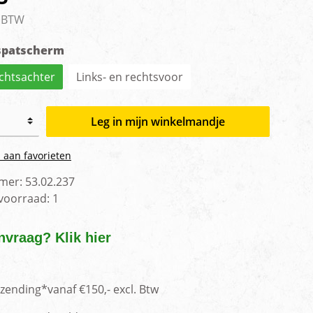
men
. BTW
 spatscherm
echtsachter
Links- en rechtsvoor
Leg in mijn winkelmandje
 aan favorieten
mer:
53.02.237
 voorraad:
1
nvraag? Klik hier
rzending*vanaf €150,- excl. Btw