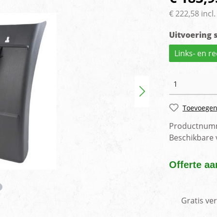
rlichting
Voertuig camera syste
€ 222,58 incl
Uitvoering
Links- en r
Toevoegen
Productnum
Beschikbare
Offerte aa
Gratis ve