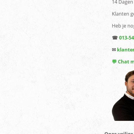
14 Dagen 
Klanten g
Heb je no
☎
013-5
✉
klante
💬 Chat 