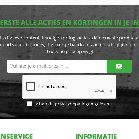
EERSTE ALLE ACTIES EN KORTINGEN IN JE I
! Exclusieve content, handige kortingsacties, de nieuwste producte
itend voor abonnees, dus trek je handrem aan en schrijf je nu in. 
Truck helpt je op weg!
E-
mailadres*
Ik heb de
privacybepalingen
gelezen.
NSERVICE
INFORMATIE