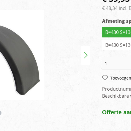
rlichting
Voertuig camera syste
€ 48,34 incl.
Afmeting s
B=430 S=13
B=430 S=13
Toevoegen
Productnum
Beschikbare
Offerte aa