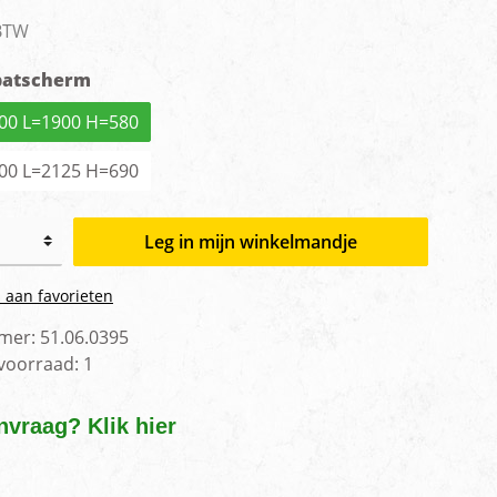
men
 BTW
patscherm
00 L=1900 H=580
00 L=2125 H=690
Leg in mijn winkelmandje
 aan favorieten
mer:
51.06.0395
 voorraad:
1
nvraag? Klik hier