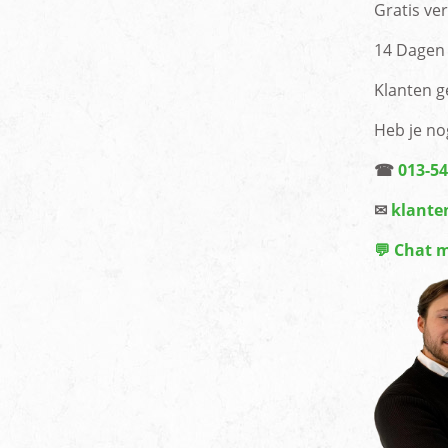
Gratis ve
14 Dagen 
Klanten g
Heb je no
☎
013-5
✉
klante
💬 Chat 