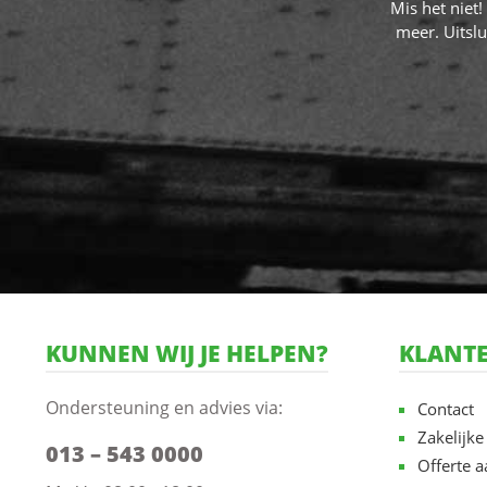
Mis het niet
kwaliteitsverlies.Gebruiksvriendelijk:
meer. Uitslu
Eenvoudig te installeren zonder dat
onderhoud of service nodig is.Geen batterijen
nodig: Altijd klaar voor gebruik zonder
afhankelijkheid van stroombronnen.
KUNNEN WIJ JE HELPEN?
KLANTE
Ondersteuning en advies via:
Contact
Zakelijke
013 – 543 0000
Offerte 