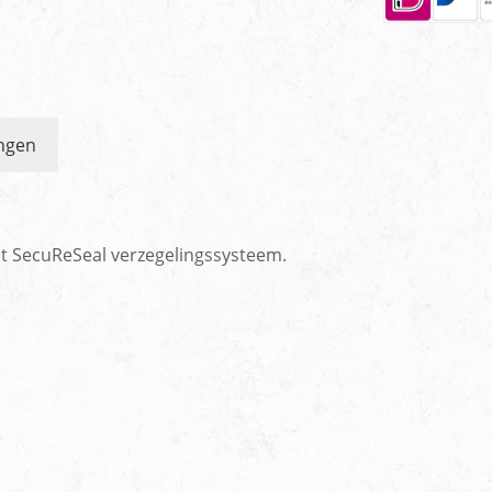
ngen
et SecuReSeal verzegelingssysteem.