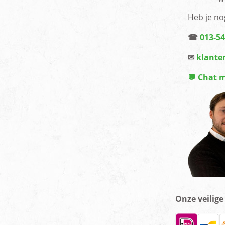
Heb je no
☎
013-5
✉
klante
💬 Chat 
Onze veilig