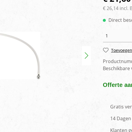
rlichting
Voertuig camera syste
€ 26,14 incl.
Direct bes
Toevoegen
Productnum
Beschikbare
Offerte aa
Gratis ve
14 Dagen 
Klanten g