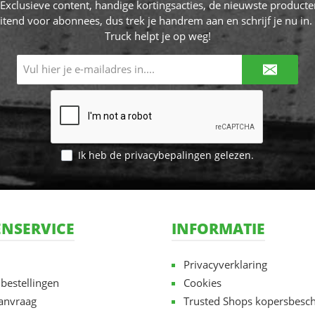
! Exclusieve content, handige kortingsacties, de nieuwste producte
itend voor abonnees, dus trek je handrem aan en schrijf je nu in. 
Truck helpt je op weg!
E-
mailadres*
Ik heb de
privacybepalingen
gelezen.
NSERVICE
INFORMATIE
Privacyverklaring
 bestellingen
Cookies
aanvraag
Trusted Shops kopersbesc