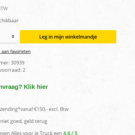
men
 BTW
chikbaar
Leg in mijn winkelmandje
 aan favorieten
mer:
30939
 voorraad:
2
nvraag? Klik hier
rzending*vanaf €150,- excl. Btw
niet goed, geld terug
even Alles voor je Truck een
4,6 / 5