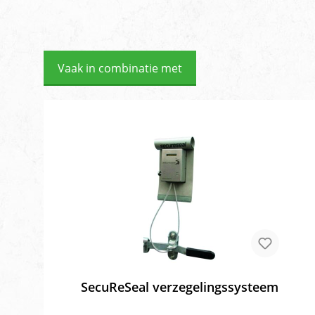
Vaak in combinatie met
SecuReSeal verzegelingssysteem