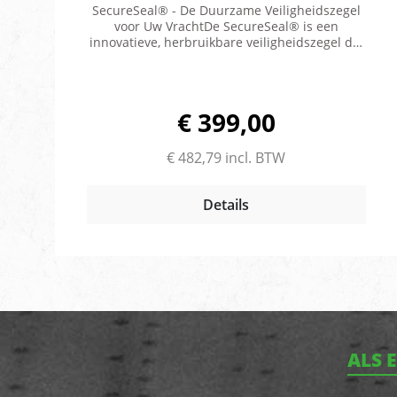
SecureSeal® - De Duurzame Veiligheidszegel
voor Uw VrachtDe SecureSeal® is een
innovatieve, herbruikbare veiligheidszegel die
speciaal is ontworpen voor langdurig gebruik.
Deze verzegeling genereert unieke,
willekeurige beveiligingscodes, waardoor uw
lading altijd goed beschermd is. Als u op zoek
€ 399,00
bent naar een efficiënte vervanging voor
wegwerpzegels, dan is de SecureSeal® de
beste keuze die momenteel beschikbaar
€ 482,79 incl. BTW
is.Deze betrouwbare veiligheidsoplossing
wordt wereldwijd aanbevolen door
trailerbouwers, grote supermarktketens,
Details
logistieke dienstverleners en andere
toonaangevende retailers. SecureSeal® biedt
ongeëvenaarde bescherming tegen
manipulatie voor diverse voertuigen en
trailers.Voordelen van de
SecureSeal®Herbruikbaar en verzegelbaar:
Een milieuvriendelijk alternatief voor
wegwerpverzegelingen.Efficiëntieverbetering:
Bespaar tijd en reduceer administratiekosten
ALS 
in vergelijking met
wegwerpzegels.Uitstekende duurzaamheid:
Tot wel 50.000 keer te gebruiken zonder