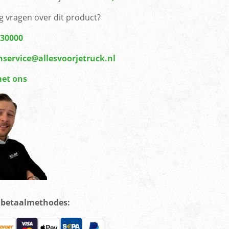
g vragen over dit product?
430000
nservice@allesvoorjetruck.nl
met ons
e betaalmethodes: