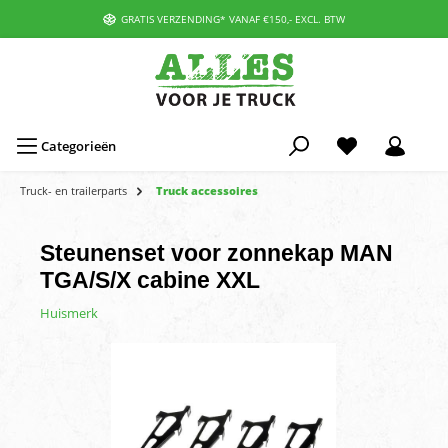
GRATIS VERZENDING* VANAF €150,- EXCL. BTW
Categorieën
Truck- en trailerparts
Truck accessoires
Steunenset voor zonnekap MAN
TGA/S/X cabine XXL
Huismerk