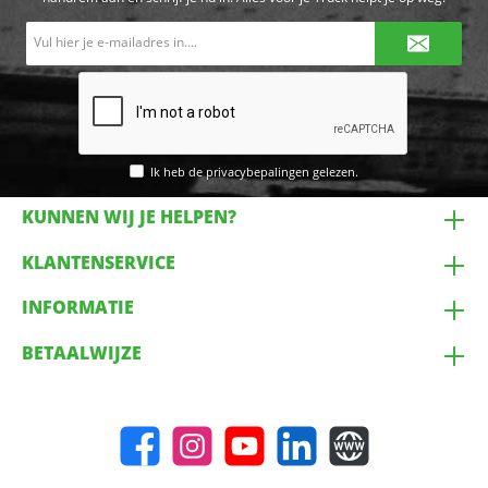
E-
mailadres*
Ik heb de
privacybepalingen
gelezen.
KUNNEN WIJ JE HELPEN?
KLANTENSERVICE
INFORMATIE
BETAALWIJZE