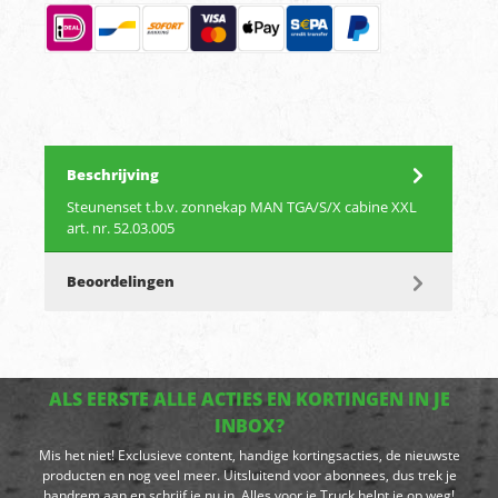
Beschrijving
Steunenset t.b.v. zonnekap MAN TGA/S/X cabine XXL
art. nr. 52.03.005
Beoordelingen
ALS EERSTE ALLE ACTIES EN KORTINGEN IN JE
INBOX?
Mis het niet! Exclusieve content, handige kortingsacties, de nieuwste
producten en nog veel meer. Uitsluitend voor abonnees, dus trek je
handrem aan en schrijf je nu in. Alles voor je Truck helpt je op weg!