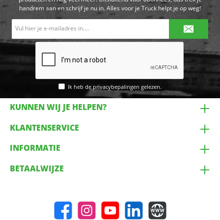
handrem aan en schrijf je nu in. Alles voor je Truck helpt je op weg!
E-
mailadres*
Ik heb de
privacybepalingen
gelezen.
KUNNEN WIJ JE HELPEN?
KLANTENSERVICE
INFORMATIE
BETAALWIJZE