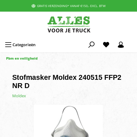
GRATIS VERZENDING* VANAF €150,- EXCL. BTW
Categorieën
Pbm en veiligheid
Stofmasker Moldex 240515 FFP2
NR D
Moldex