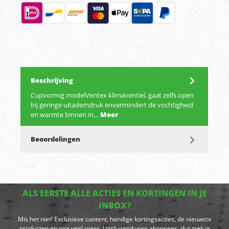
Beschrijving
Cupvormig modelVentex klimaventiel, gaat zelfs open
bij geringe uitademdruk envermindert de vochtigheid
en warmte binnen in…
Meer
Beoordelingen
ALS EERSTE ALLE ACTIES EN KORTINGEN IN JE
INBOX?
Mis het niet! Exclusieve content, handige kortingsacties, de nieuwste
producten en nog veel meer. Uitsluitend voor abonnees, dus trek je