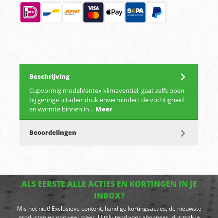
Beschrijving
Cupvormig modelVentex klimaventiel, gaat zelfs open
bij geringe uitademdruk envermindert de vochtigheid
en warmte binnen in…
Meer
Beoordelingen
ALS EERSTE ALLE ACTIES EN KORTINGEN IN JE
INBOX?
Mis het niet! Exclusieve content, handige kortingsacties, de nieuwste
producten en nog veel meer. Uitsluitend voor abonnees, dus trek je