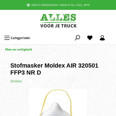
GRATIS VERZENDING* VANAF €150,- EXCL. BTW
Categorieën
Pbm en veiligheid
Stofmasker Moldex AIR 320501
FFP3 NR D
Moldex