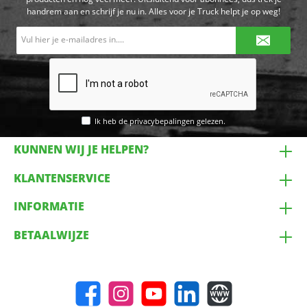
handrem aan en schrijf je nu in. Alles voor je Truck helpt je op weg!
E-
mailadres*
Ik heb de
privacybepalingen
gelezen.
KUNNEN WIJ JE HELPEN?
KLANTENSERVICE
INFORMATIE
BETAALWIJZE