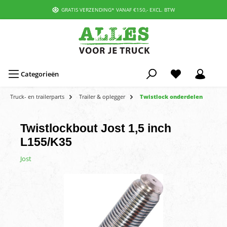
GRATIS VERZENDING* VANAF €150,- EXCL. BTW
Categorieën
Truck- en trailerparts
Trailer & oplegger
Twistlock onderdelen
Twistlockbout Jost 1,5 inch
L155/K35
Jost