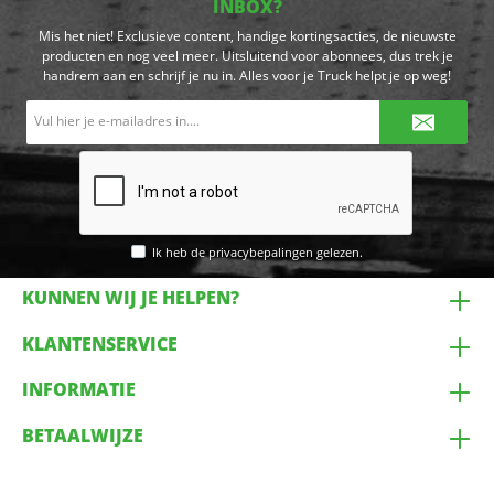
INBOX?
Mis het niet! Exclusieve content, handige kortingsacties, de nieuwste
producten en nog veel meer. Uitsluitend voor abonnees, dus trek je
handrem aan en schrijf je nu in. Alles voor je Truck helpt je op weg!
E-
mailadres*
Ik heb de
privacybepalingen
gelezen.
KUNNEN WIJ JE HELPEN?
KLANTENSERVICE
INFORMATIE
BETAALWIJZE