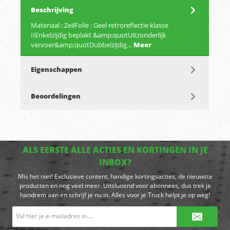
Beschrijving
Materiaal : ZeilFolie : Geel retroreflectie klasse
IIEnkelzijdig beplakt &amp;quotUitzonderlijk
vervoer&amp;quotDubbelzijdig…
Meer
Eigenschappen
Beoordelingen
ALS EERSTE ALLE ACTIES EN KORTINGEN IN JE
INBOX?
Mis het niet! Exclusieve content, handige kortingsacties, de nieuwste
producten en nog veel meer. Uitsluitend voor abonnees, dus trek je
handrem aan en schrijf je nu in. Alles voor je Truck helpt je op weg!
E-
mailadres*