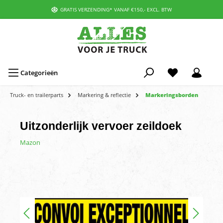
GRATIS VERZENDING* VANAF €150,- EXCL. BTW
Categorieën
Truck- en trailerparts
Markering & reflectie
Markeringsborden
Uitzonderlijk vervoer zeildoek
Mazon