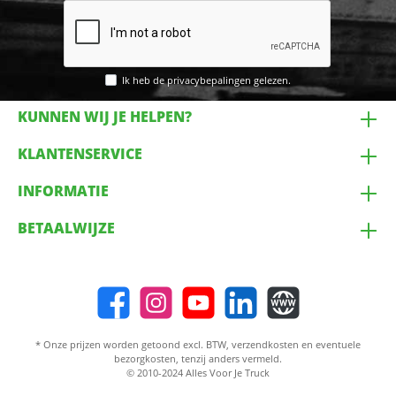
Ik heb de
privacybepalingen
gelezen.
KUNNEN WIJ JE HELPEN?
KLANTENSERVICE
INFORMATIE
BETAALWIJZE
* Onze prijzen worden getoond excl. BTW,
verzendkosten
en eventuele
bezorgkosten, tenzij anders vermeld.
© 2010-2024 Alles Voor Je Truck