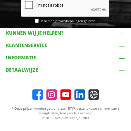
Ik heb de
privacybepalingen
gelezen.
KUNNEN WIJ JE HELPEN?
KLANTENSERVICE
INFORMATIE
BETAALWIJZE
* Onze prijzen worden getoond excl. BTW,
verzendkosten
en eventuele
bezorgkosten, tenzij anders vermeld.
© 2010-2024 Alles Voor Je Truck