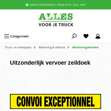
GRATIS VERZENDING* VANAF €150,- EXCL. BTW
Categorieën
Truck- en trailerparts
Markering & reflectie
Markeringsborden
Uitzonderlijk vervoer zeildoek