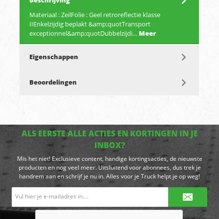
Beschrijving
Materiaal : ZeilFolie : Geel retroreflectie klasse
IIEnkelzijdig beplakt &amp;quotTransport
exceptionnel&amp;quotDubbelzijdi…
Meer
Eigenschappen
Beoordelingen
ALS EERSTE ALLE ACTIES EN KORTINGEN IN JE
INBOX?
Mis het niet! Exclusieve content, handige kortingsacties, de nieuwste
producten en nog veel meer. Uitsluitend voor abonnees, dus trek je
handrem aan en schrijf je nu in. Alles voor je Truck helpt je op weg!
E-
mailadres*