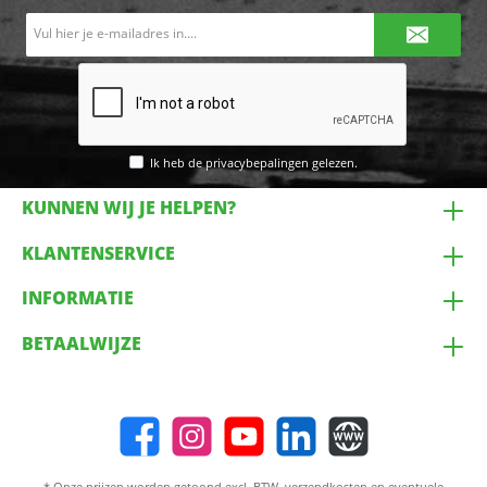
E-
mailadres*
Ik heb de
privacybepalingen
gelezen.
KUNNEN WIJ JE HELPEN?
KLANTENSERVICE
INFORMATIE
BETAALWIJZE
* Onze prijzen worden getoond excl. BTW,
verzendkosten
en eventuele