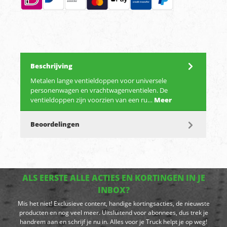
Beschrijving
Metalen lange ventieldoppen voor universele
personenwagen en vrachtwagenventielen. De
ventieldoppen zijn voorzien van een ru…
Meer
Beoordelingen
ALS EERSTE ALLE ACTIES EN KORTINGEN IN JE
INBOX?
Mis het niet! Exclusieve content, handige kortingsacties, de nieuwste
producten en nog veel meer. Uitsluitend voor abonnees, dus trek je
handrem aan en schrijf je nu in. Alles voor je Truck helpt je op weg!