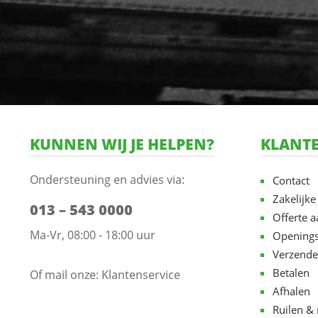
KUNNEN WIJ JE HELPEN?
KLANTE
Ondersteuning en advies via:
Contact
Zakelijke
013 – 543 0000
Offerte 
Ma-Vr, 08:00 - 18:00 uur
Openings
Verzende
Betalen
Of mail onze:
Klantenservice
Afhalen
Ruilen & 