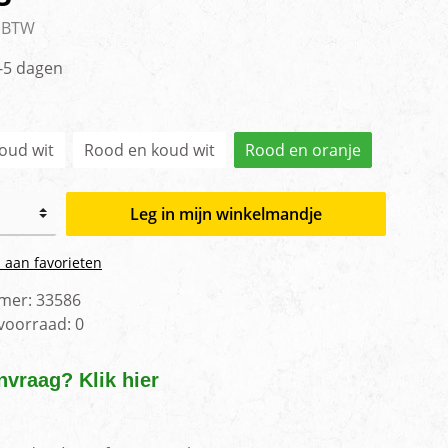
men
. BTW
2-5 dagen
oud wit
Rood en koud wit
Rood en oranje
Leg in mijn winkelmandje
 aan favorieten
mer:
33586
 voorraad:
0
nvraag? Klik hier