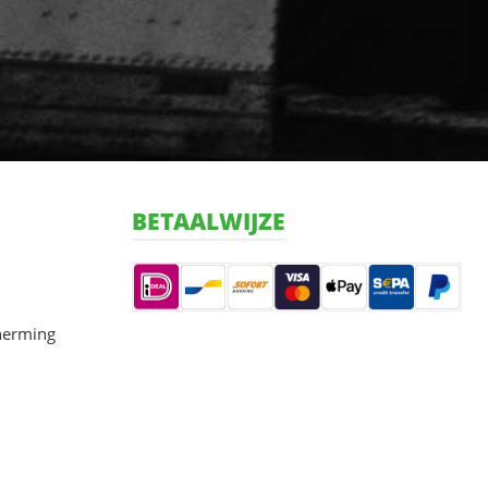
BETAALWIJZE
herming