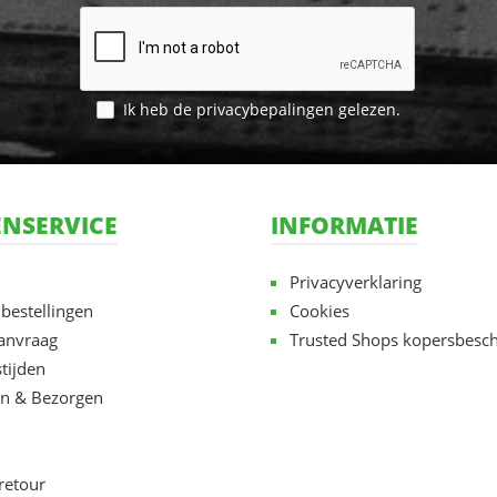
Ik heb de
privacybepalingen
gelezen.
NSERVICE
INFORMATIE
Privacyverklaring
 bestellingen
Cookies
aanvraag
Trusted Shops kopersbesc
tijden
n & Bezorgen
retour