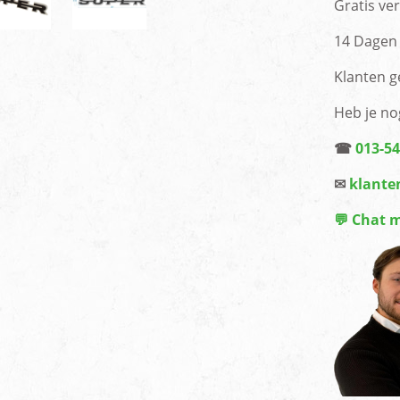
Gratis ve
14 Dagen 
Klanten g
Heb je no
☎
013-5
✉
klante
💬 Chat 