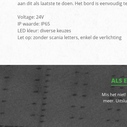
aan dit als laatste te doen. Het bord is eenvoudi
Voltage: 24V
IP waarde: IP65
LED kleur: diverse keuzes
Let op: zonder scania letters, enkel de verlichting
ALS 
Mis het niet
meer. Uitslu