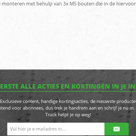
g te monteren met behulp van 3x M5 bouten die in de hiervo
EERSTE ALLE ACTIES EN KORTINGEN IN JE I
! Exclusieve content, handige kortingsacties, de nieuwste producte
itend voor abonnees, dus trek je handrem aan en schrijf je nu in. 
Truck helpt je op weg!
E-
mailadres*