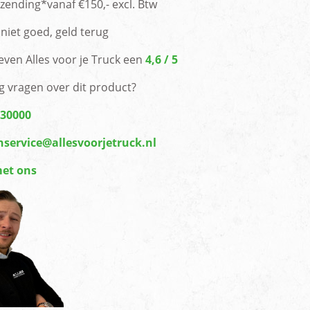
rzending*vanaf €150,- excl. Btw
niet goed, geld terug
even Alles voor je Truck een
4,6 / 5
g vragen over dit product?
430000
nservice@allesvoorjetruck.nl
met ons