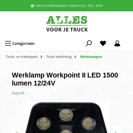
GRATIS VERZENDING* VANAF €150,- EXCL. BTW
Categorieën
Truck- en trailerparts
Truck verlichting
Werklampen
Werklamp Workpoint II LED 1500
lumen 12/24V
Aspock