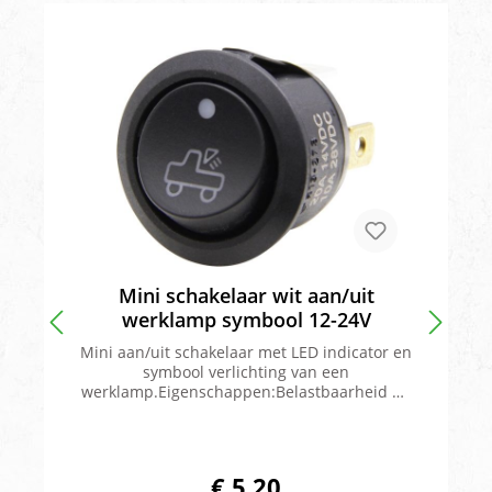
Mini schakelaar wit aan/uit
werklamp symbool 12-24V
Mini aan/uit schakelaar met LED indicator en
symbool verlichting van een
werklamp.Eigenschappen:Belastbaarheid bij
12V: 20 ABelastbaarheid bij 24V: 10
ABereken makkelijk zelf de hoeveelheid
ampère van je aan te sluiten verlichting door
stroomsterkte (ampère) = Vermogen (Watt) /
€ 5,20
spanning (volt) oftewel een lamp met