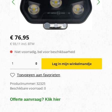
€ 76,95
€ 93,11 incl. BTW
Niet voorradig, bel voor beschikbaarheid
Leg in mijn winkelmandje
Toevoegen aan favorieten
Productnummer:
32325
Beschikbare voorraad:
0
Offerte aanvraag? Klik hier