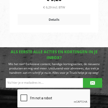
vermogen van 50 watt /24V=
€ 6,29 incl. BTW
2.08 ampèreVlakstekkercontacten: 4.8
mmInbouw maat Ø: 20 mmSchakelaars: Mini
tuimelschakelaars Symbool: WerklampMerk:
Details
Ripca
ALS EERSTE ALLE ACTIES EN KORTINGEN IN JE
INBOX?
Mis het niet! Exclusieve content, handige kortingsacties, de nieuwste
producten en nog veel meer. Uitsluitend voor abonnees, dus trek je
handrem aan en schrijf je nu in. Alles voor je Truck helpt je op weg!
E-
mailadres*