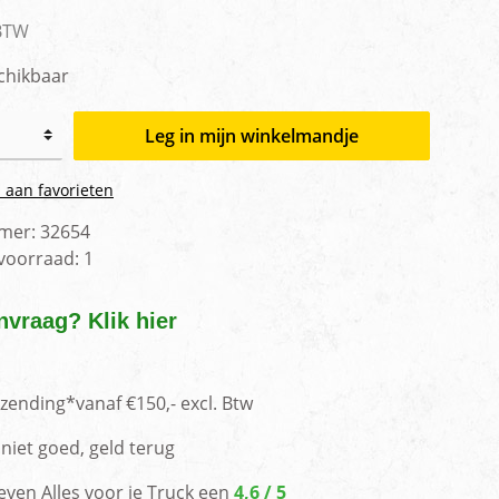
men
 BTW
chikbaar
Leg in mijn winkelmandje
 aan favorieten
mer:
32654
 voorraad:
1
nvraag? Klik hier
rzending*vanaf €150,- excl. Btw
niet goed, geld terug
even Alles voor je Truck een
4,6 / 5