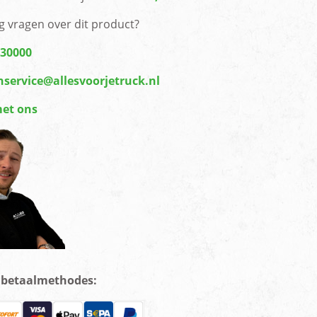
g vragen over dit product?
430000
nservice@allesvoorjetruck.nl
met ons
e betaalmethodes: