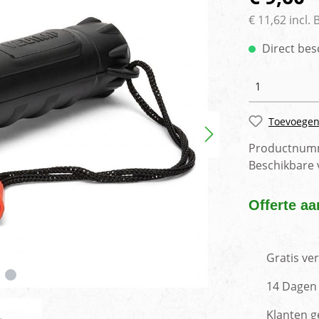
rlichting
Voertuig camera syste
€ 11,62 incl.
Direct bes
Toevoegen
Productnum
Beschikbare
Offerte aa
Gratis ve
14 Dagen 
Klanten g