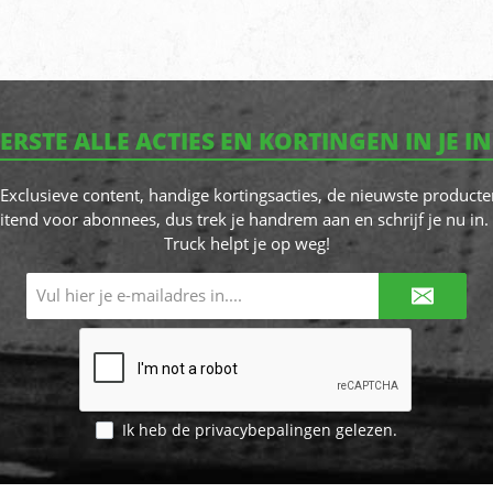
EERSTE ALLE ACTIES EN KORTINGEN IN JE I
! Exclusieve content, handige kortingsacties, de nieuwste producte
itend voor abonnees, dus trek je handrem aan en schrijf je nu in. 
Truck helpt je op weg!
E-
mailadres*
Ik heb de
privacybepalingen
gelezen.