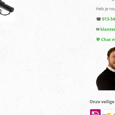
Heb je no
☎
013-5
✉
klante
💬 Chat 
Onze veilig