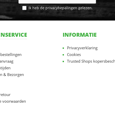
Ik heb de
privacybepalingen
gelezen.
NSERVICE
INFORMATIE
Privacyverklaring
 bestellingen
Cookies
aanvraag
Trusted Shops kopersbesc
tijden
n & Bezorgen
retour
e voorwaarden