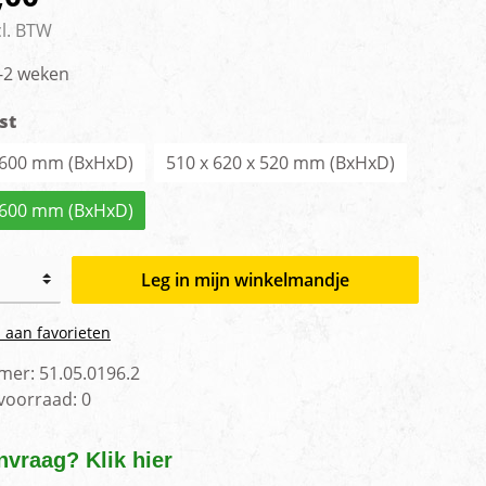
men
cl. BTW
1-2 weken
st
x 600 mm (BxHxD)
510 x 620 x 520 mm (BxHxD)
x 600 mm (BxHxD)
Leg in mijn winkelmandje
 aan favorieten
mer:
51.05.0196.2
 voorraad:
0
nvraag? Klik hier