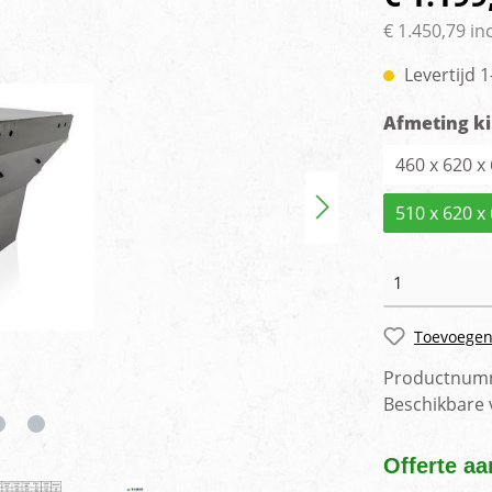
rlichting
Voertuig camera syste
€ 1.450,79 in
Levertijd 
Afmeting ki
460 x 620 
510 x 620 
Toevoegen
Productnum
Beschikbare
Offerte aa