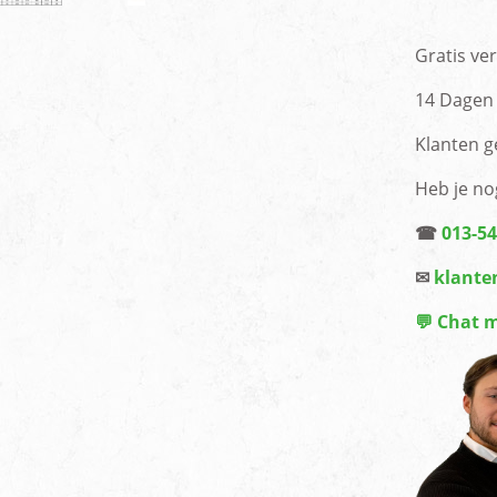
Gratis ve
14 Dagen 
Klanten g
Heb je no
☎
013-5
✉
klante
💬 Chat 