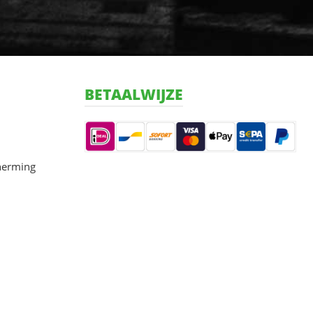
BETAALWIJZE
herming