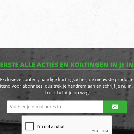
EERSTE ALLE ACTIES EN KORTINGEN IN JE I
! Exclusieve content, handige kortingsacties, de nieuwste producte
itend voor abonnees, dus trek je handrem aan en schrijf je nu in. 
Truck helpt je op weg!
E-
mailadres*