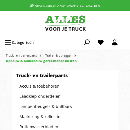
GRATIS VERZENDING* VANAF €150,- EXCL. BTW
Categorieën
Truck- en trailerparts
Trailer & oplegger
Opbouw & onderbouw gereedschapskisten
Truck- en trailerparts
Accu's & toebehoren
Laadklep onderdelen
Lampenbeugels & bullbars
Markering & reflectie
Ruitenwisserbladen