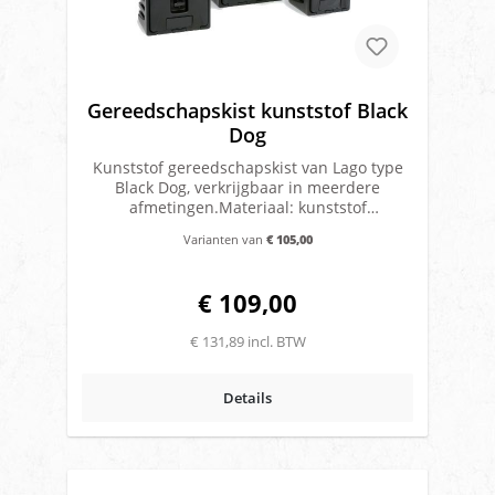
d.m.v. slot met sleutelOnderhoudsvrijlekt
niet en is weerbestendigMerk: Lago
Gereedschapskist kunststof Black
Dog
Kunststof gereedschapskist van Lago type
Black Dog, verkrijgbaar in meerdere
afmetingen.Materiaal: kunststof
dubbelwandigKleur: zwartMerk:
Varianten van
€ 105,00
LagoInclusief slot en sleutelDe voordelen
van deze kunststof gereedschapskisten zijn
o.a.:- Onverwoestbaar sterk- Lange
€ 109,00
levensduur- Slag en stootvast-
Weersbestendig- Onderhoudsvrij-
€ 131,89 incl. BTW
Afsluitbaar met een sleutel
Details