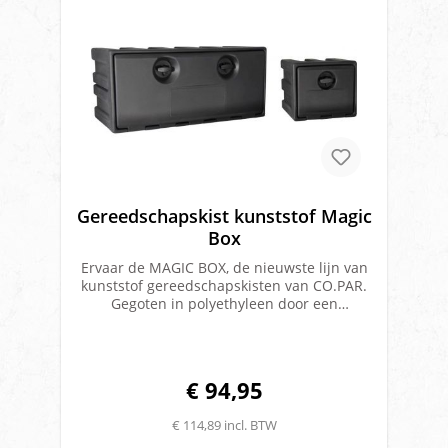
Gereedschapskist kunststof Magic
Box
Ervaar de MAGIC BOX, de nieuwste lijn van
kunststof gereedschapskisten van CO.PAR.
Gegoten in polyethyleen door een
rotatiegietproces, bieden ze een fascinerend
ontwerp met daarnaast uitzonderlijke
duurzaamheid, gebruiksvriendelijkheid en
schokbestendigheid. Eenvoudige installatie
€ 94,95
met universele 'U'-steunen. Voldoet tevens
aan de ECE R73.01-regelgeving voor
€ 114,89 incl. BTW
zijdelingse
bescherming. Eigenschappen:Dubbelwandi