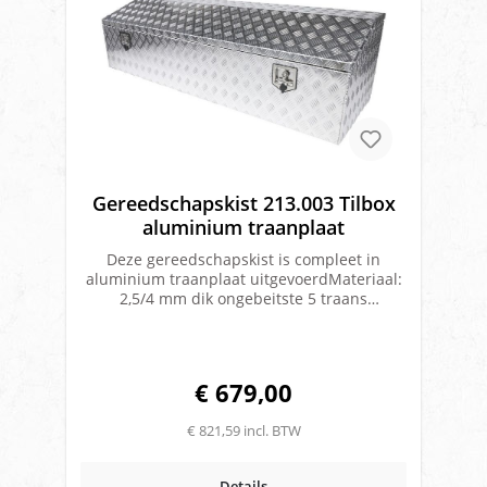
Gereedschapskist 213.003 Tilbox
aluminium traanplaat
Deze gereedschapskist is compleet in
aluminium traanplaat uitgevoerdMateriaal:
2,5/4 mm dik ongebeitste 5 traans
aluminium plaatVoorzien van 2 gasveren op
de dekselKlep voorzien van een RVS piano
scharnierOpeningshoek klep 90 gradenDe
kist is voorzien van 2 RVS T-drop
€ 679,00
slotenVolledige spatwaterdichtheid door
rondlopende watergootOver de sponning is
€ 821,59 incl. BTW
een rubberen afdichting geplaatst, waar de
klep overheen sluitAfmetingen: 1800 x 500 x
600 MM Merk: Tilbox
Details