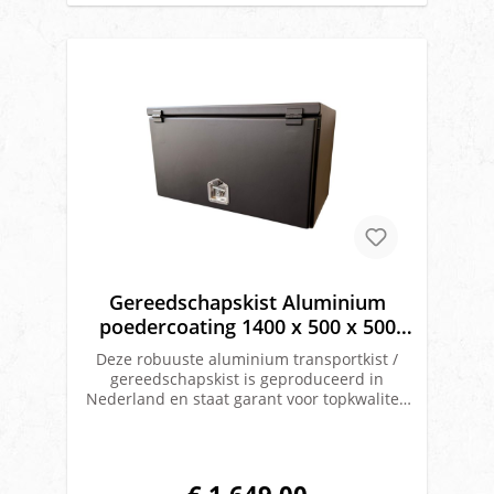
OP: Deze aluminium kist is onbehandeld, na
aankoop adviseren wij om de kist te laten
behandelen. Materiaal: onbehandeld
aluminium, 4mm dikAfmetingen: 1400 x 500
x 500 mm Gewicht: 44KG
Gereedschapskist Aluminium
poedercoating 1400 x 500 x 500
mm
Deze robuuste aluminium transportkist /
gereedschapskist is geproduceerd in
Nederland en staat garant voor topkwaliteit
en duurzaamheid. Gemaakt van
hoogwaardig 4 mm dik aluminium en
voorzien van t-drop slot, daarmee biedt
deze kist optimale bescherming voor