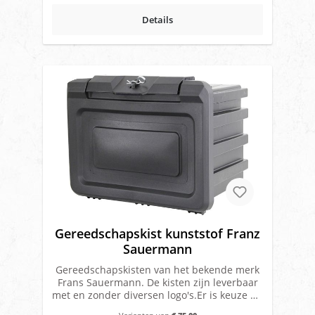
ge binnenste afsluitdekselMateriaal:
Details
kunststof (Gegoten in polyethyleen met
rotomolding systeem)Kleur: zwartMet T-slot
voorzien van slot met sleutelsMerk: CO.PAR.
Gereedschapskist kunststof Franz
Sauermann
Gereedschapskisten van het bekende merk
Frans Sauermann. De kisten zijn leverbaar
met en zonder diversen logo's.Er is keuze uit
de volgende kisten:Zonder logo