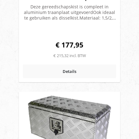
Deze gereedschapskist is compleet in
aluminium traanplaat uitgevoerdOok ideaal
te gebruiken als disselkist.Materiaal: 1,5/2,5
mm dik ongebeitste 5 traans aluminium
plaatVoorzien van een gasveer op de
dekselKlep voorzien van een RVS piano
scharnierOpeningshoek klep 65 gradenRVS
€ 177,95
T-drop slot met haaksluitingVolledige
spatwaterdichtheid door rondlopende
€ 215,32 incl. BTW
watergoot Over de sponning is een
rubberen afdichting geplaatst, waar de klep
overheen sluitMerk: Tilbox
Details