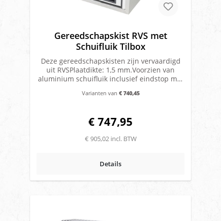
Gereedschapskist RVS met
Schuifluik Tilbox
Deze gereedschapskisten zijn vervaardigd
uit RVSPlaatdikte: 1,5 mm.Voorzien van
aluminium schuifluik inclusief eindstop met
vergrendelingDe kist is tevens voorzien van
Varianten van
€ 740,45
twee inwendige handgrepen met afsluitbaar
knevel slotDe gereedschapskist is
uitgevoerd met een regengoot (20 mm)De
€ 747,95
spatwaterdichtheid wordt verkregen door
rubberen profielafdichtingenMerk: Tilbox
€ 905,02 incl. BTW
Details