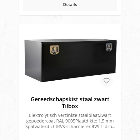
Details
Gereedschapskist staal zwart
Tilbox
Elektrolytisch verzinkte staalplaatZwart
gepoedercoat RAL 9005Plaatdikte: 1,5 mm
SpatwaterdichtRVS scharnierenRVS T-drop
sloten met pakkingCE gecertificeerd**Elke
kist vanaf 400 mm hoogte heeft een