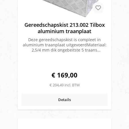
Gereedschapskist 213.002 Tilbox
aluminium traanplaat
Deze gereedschapskist is compleet in
aluminium traanplaat uitgevoerdMateriaal:
2,5/4 mm dik ongebeitste 5 traans
aluminium plaatVoorzien van 1 of 2
gasveren op de deksel, afhankelijk van de
breedtemaat(800 = 2 gasveren).Klep
voorzien van een RVS piano
€ 169,00
scharnierOpeningshoek klep 90 gradenDe
kist is voorzien van 1 of 2 RVS T-drop sloten,
€ 204,49 incl. BTW
afhankelijk van de breedtemaat(800 = 2
sloten) met haaksluitingVolledige
spatwaterdichtheid door rondlopende
Details
watergootOver de sponning is een rubberen
afdichting geplaatst, waar de klep overheen
sluitMerk: Tilbox