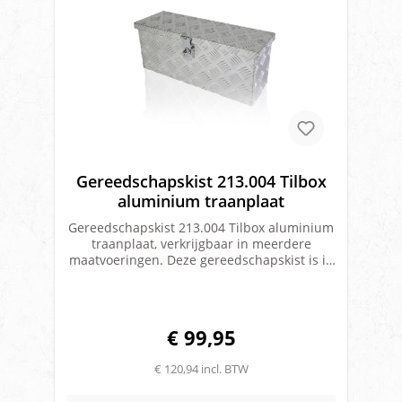
Gereedschapskist 213.004 Tilbox
aluminium traanplaat
Gereedschapskist 213.004 Tilbox aluminium
traanplaat, verkrijgbaar in meerdere
maatvoeringen. Deze gereedschapskist is in
aluminium traanplaat uitgevoerd.Materiaal:
1,5/2 mm dik ongebeitste 5 traans
aluminium plaatKlep is voorzien van een
RVS piano scharnierDe kist is voorzien van 1
€ 99,95
aluminium slotDe gereedschapskisten zijn
spatwaterdicht door middel van een rubber
€ 120,94 incl. BTW
afdichting waar de klep overheen sluitMerk:
Tilbox