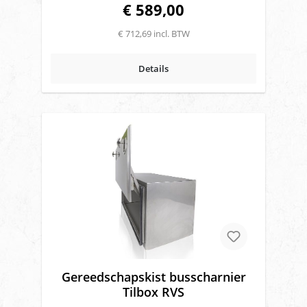
€ 589,00
500 mm Breedte: 600 mm Diepte: 500 mm
€ 712,69 incl. BTW
Details
Gereedschapskist busscharnier
Tilbox RVS