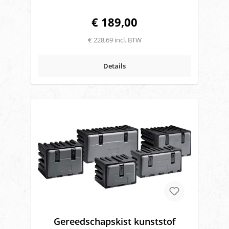
voorbereiding voor het monteren van
kettingen/dempers/gasveren (Deze zijn
€ 189,00
optioneel verkrijgbaar)**
€ 228,69 incl. BTW
Details
Gereedschapskist kunststof