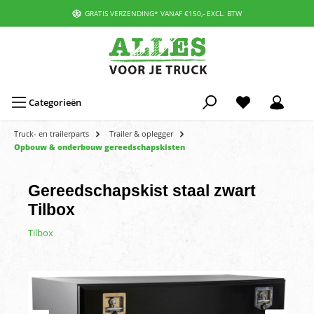
GRATIS VERZENDING* VANAF €150,- EXCL. BTW
Categorieën
Truck- en trailerparts
Trailer & oplegger
Opbouw & onderbouw gereedschapskisten
Gereedschapskist staal zwart
Tilbox
Tilbox