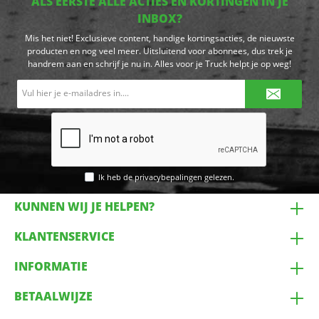
ALS EERSTE ALLE ACTIES EN KORTINGEN IN JE
INBOX?
Mis het niet! Exclusieve content, handige kortingsacties, de nieuwste
producten en nog veel meer. Uitsluitend voor abonnees, dus trek je
handrem aan en schrijf je nu in. Alles voor je Truck helpt je op weg!
E-
mailadres*
Ik heb de
privacybepalingen
gelezen.
KUNNEN WIJ JE HELPEN?
KLANTENSERVICE
INFORMATIE
BETAALWIJZE