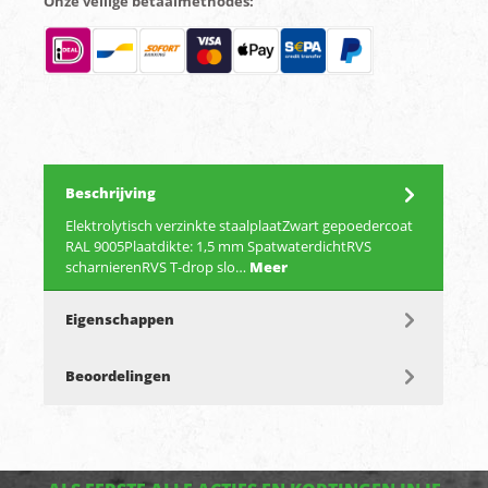
Onze veilige betaalmethodes:
Beschrijving
Elektrolytisch verzinkte staalplaatZwart gepoedercoat
RAL 9005Plaatdikte: 1,5 mm SpatwaterdichtRVS
scharnierenRVS T-drop slo…
Meer
Eigenschappen
Beoordelingen