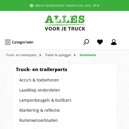
GRATIS VERZENDING* VANAF €150,- EXCL. BTW
Categorieën
Truck- en trailerparts
Trailer & oplegger
Ventilatie
Truck- en trailerparts
Accu's & toebehoren
Laadklep onderdelen
Lampenbeugels & bullbars
Markering & reflectie
Ruitenwisserbladen