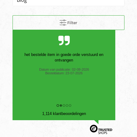
Filter
het bestelde item in goede orde verstuurd en
ontvangen
Datum van publicatie: 02-08-2026
Besteldatum: 23-07-2026
1,114 klantbeoordelingen