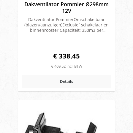
Dakventilator Pommier Ø298mm
12V
Dakventilator PommierOmschakelbaar
(blazen/aanzuigen)Exclusief schakelaar en
binnenrooster Capaciteit: 350m3 per
uurDoorsnede: Ø298mmAfmeting: Hoogte
135mm Kleur: Ral 9010Voltage: 12v 60 watt
€ 338,45
€ 409,52 incl. BTW
Details