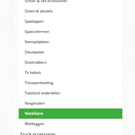
Schuif- & zeil accessoires
Sloten & sleutels
Spatlappen
Spatschermen
Stempelplaten
Steunpoten
Stootrubbers
Tir kabels
Transportkoeling
Twistlock onderdelen
Vangmuilen
Ventilatie
Wielkeggen
Truck accessoires