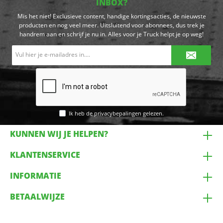
INBOX?
Mis het niet! Exclusieve content, handige kortingsacties, de nieuwste
producten en nog veel meer. Uitsluitend voor abonnees, dus trek je
handrem aan en schrijf je nu in. Alles voor je Truck helpt je op weg!
E-
mailadres*
Ik heb de
privacybepalingen
gelezen.
KUNNEN WIJ JE HELPEN?
KLANTENSERVICE
INFORMATIE
BETAALWIJZE