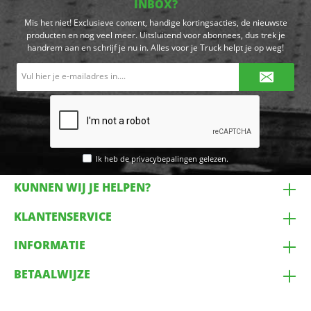
INBOX?
Mis het niet! Exclusieve content, handige kortingsacties, de nieuwste
producten en nog veel meer. Uitsluitend voor abonnees, dus trek je
handrem aan en schrijf je nu in. Alles voor je Truck helpt je op weg!
E-
mailadres*
Ik heb de
privacybepalingen
gelezen.
KUNNEN WIJ JE HELPEN?
KLANTENSERVICE
INFORMATIE
BETAALWIJZE