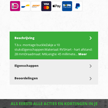
Beschrijving
T.b.v. montage buckleZakje a 10
stuksEigenschappen:Materiaal: RVSHart - hart afstand:
28 mmDraadmaat: M6Lengte: 45 millimete…
Meer
Eigenschappen
Beoordelingen
ALS EERSTE ALLE ACTIES EN KORTINGEN IN JE