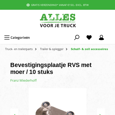
GRATIS VERZENDING* VANAF €150,- EXCL. BTW
Categorieën
Truck- en trailerparts
Trailer & oplegger
Schuif- & zeil accessoires
Bevestigingsplaatje RVS met
moer / 10 stuks
Franz Miederhoff