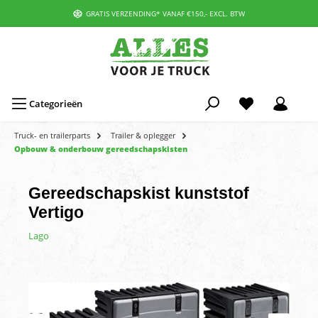
GRATIS VERZENDING* VANAF €150,- EXCL. BTW
Categorieën
Truck- en trailerparts
Trailer & oplegger
Opbouw & onderbouw gereedschapskisten
Gereedschapskist kunststof
Vertigo
Lago