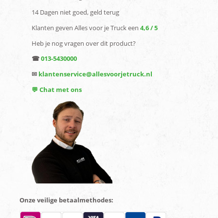
14 Dagen niet goed, geld terug
Klanten geven Alles voor je Truck een
4,6 / 5
Heb je nog vragen over dit product?
☎
013-5430000
✉
klantenservice@allesvoorjetruck.nl
💬 Chat met ons
Onze veilige betaalmethodes: