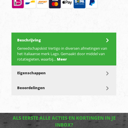
Beschrijving
Gereedschapskist Vertigo in diversen afmetingen van
het Italiaanse merk Lago. Gemaakt door middel van
rotatiegieten, waarbij…
Meer
Eigenschappen
Beoordelingen
ALS EERSTE ALLE ACTIES EN KORTINGEN IN JE
INBOX?