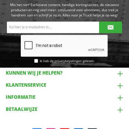
Mis het niet! Exclusieve content, handige kortingsacties, de nieuwste
producten en nog veel meer. Uitsluitend voor abonnees, dus trek je
handrem aan en schrijf je nu in. Alles voor je Truck helpt je op weg!
E-
mailadres*
Ik heb de
privacybepalingen
gelezen.
KUNNEN WIJ JE HELPEN?
KLANTENSERVICE
INFORMATIE
BETAALWIJZE