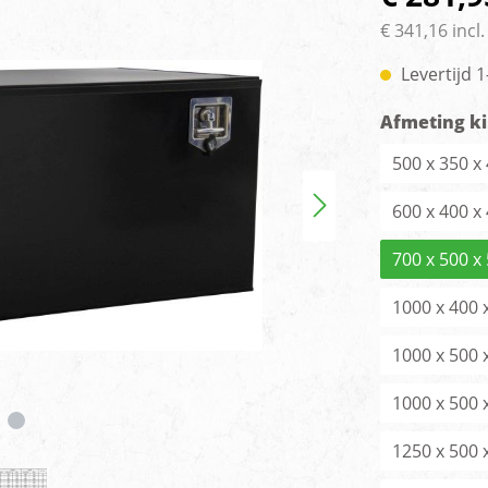
rlichting
Voertuig camera syste
€ 341,16 incl
Levertijd 
Afmeting ki
500 x 350 
600 x 400 
700 x 500 
1000 x 400
1000 x 500
1000 x 500
1250 x 500