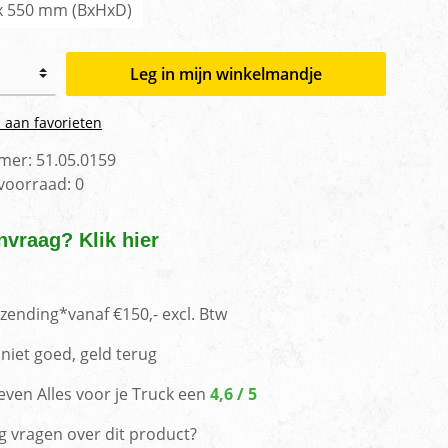
 x 550 mm (BxHxD)
Leg in mijn winkelmandje
 aan favorieten
mer:
51.05.0159
 voorraad:
0
nvraag? Klik hier
rzending*vanaf €150,- excl. Btw
niet goed, geld terug
even Alles voor je Truck een
4,6 / 5
g vragen over dit product?