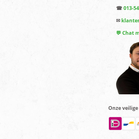
☎
013-5
✉
klante
💬 Chat 
Onze veilig