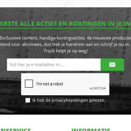
EERSTE ALLE ACTIES EN KORTINGEN IN JE I
! Exclusieve content, handige kortingsacties, de nieuwste producte
itend voor abonnees, dus trek je handrem aan en schrijf je nu in. 
Truck helpt je op weg!
E-
mailadres*
Ik heb de
privacybepalingen
gelezen.
NSERVICE
INFORMATIE