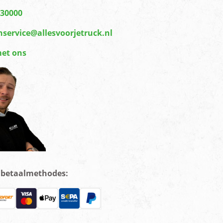
430000
nservice@allesvoorjetruck.nl
met ons
e betaalmethodes: