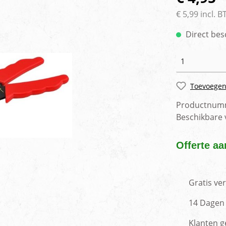
rlichting
Voertuig camera syste
€ 5,99 incl. 
Direct bes
Toevoegen
Productnum
Beschikbare
Offerte aa
Gratis ve
14 Dagen 
Klanten g