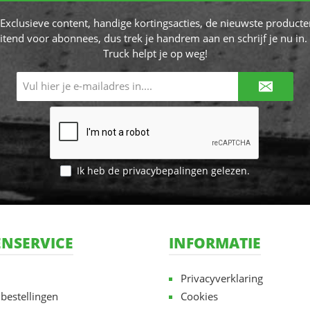
! Exclusieve content, handige kortingsacties, de nieuwste producte
itend voor abonnees, dus trek je handrem aan en schrijf je nu in. 
Truck helpt je op weg!
E-
mailadres*
Ik heb de
privacybepalingen
gelezen.
NSERVICE
INFORMATIE
Privacyverklaring
 bestellingen
Cookies