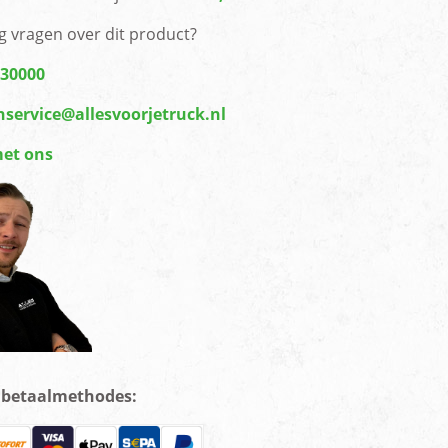
g vragen over dit product?
430000
nservice@allesvoorjetruck.nl
met ons
e betaalmethodes: