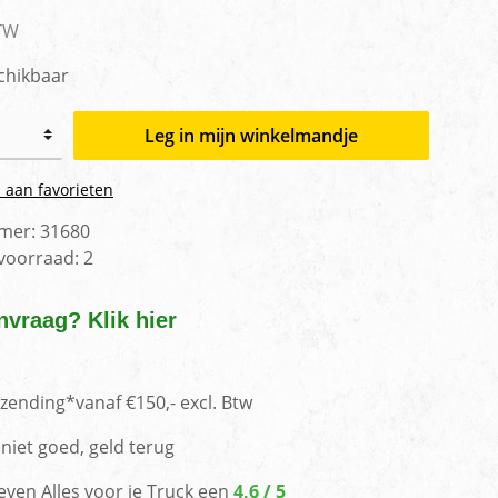
men
BTW
chikbaar
Leg in mijn winkelmandje
 aan favorieten
mer:
31680
 voorraad:
2
nvraag? Klik hier
rzending*vanaf €150,- excl. Btw
niet goed, geld terug
even Alles voor je Truck een
4,6 / 5