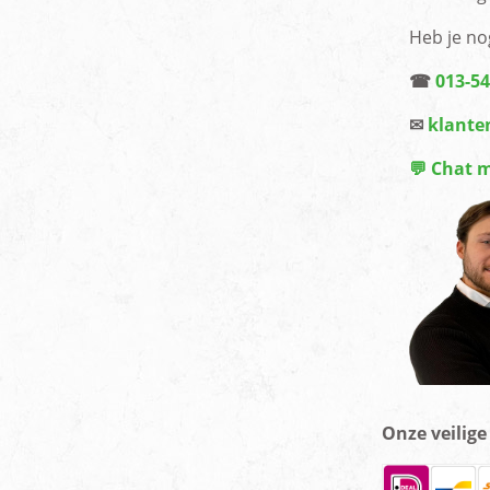
Heb je no
☎
013-5
✉
klante
💬 Chat 
Onze veilig