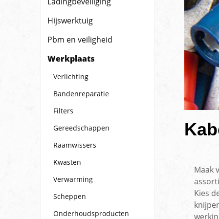
Truck spatschermen
Montage materialen
Truck ve
Ladingbeveiliging
Hijswerktuig
Pbm en veiligheid
Werkplaats
Verlichting
Bandenreparatie
Filters
Kab
Gereedschappen
Raamwissers
Kwasten
Maak v
Verwarming
assort
Kies d
Scheppen
knijpe
Onderhoudsproducten
werkin