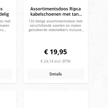
os
Assortimentsdoos Ripca
delig
kabelschoenen met tang
133 delig
oos met
133 Delige assortimentsdoos met
 maten
verschillende soorten en maten
rs,
geïsoleerde vlakstekkers inclusief
kabelschoen tang en rol
ud
tape.Inhoud assortimentsdoos:1 x
 x
Rol isolatietape zwart 10m x
425 x
15mm1 x Kabelschoentang voor
€ 19,95
M425 x
on- en geïsoleerde schoenen10 x
525 x
Ringkabelschoen rood M6 10 x
M525 x
Vlakstekkerhuls rood 4.8MM half
€ 24,14 incl. BTW
625 x
geïsoleerd10 x Doorverbinder rood
M625 x
0.5-1.5mmq10 x Vlakstekkerhuls
25 x
rood 4.8MM half geïsoleerd10 x
Details
0MM25 x
Vlakstekkerhuls rood 4.8MM
5-
volledig geïsoleerd10
r blauw
x Vlakstekkerhuls blauw 6.4MM
emmen
half geïsoleerd10 x Doorverbinder
auw25 x
blauw 1.5-2.5mmq10 x
MM half
Ringkabelschoen blauw M810 x
erhuls
Vork blauw M510 x Vlakstekker
rd25 x
blauw 6.3MM10 x Vlakstekkerhuls