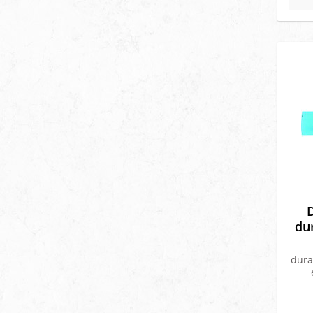
du
dura
w