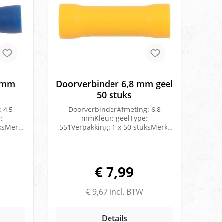
MM half
blauw 6.4MM volledig
erhuls
geïsoleerd10 x Doorverbinder geel
erd25
2.5-6.0mmq 10 x Ringkabelschoen
 6.4MM
geel M51 x OpbergdoosMerk:
5
Ripca
 blauw
Buss
5 mm
Doorverbinder 6,8 mm geel
s
50 stuks
 4,5
DoorverbinderAfmeting: 6,8
:
mmKleur: geelType:
ksMerk:
551Verpakking: 1 x 50 stuksMerk:
Ripca
€ 7,99
€ 9,67 incl. BTW
Details