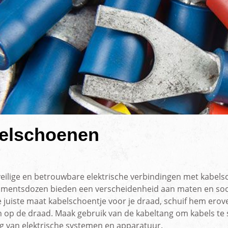
rlichting
Voertuig camera syste
elschoenen
eilige en betrouwbare elektrische verbindingen met kabels
imentsdozen bieden een verscheidenheid aan maten en soor
e juiste maat kabelschoentje voor je draad, schuif hem ero
n op de draad. Maak gebruik van de kabeltang om kabels te 
g van elektrische systemen en apparatuur.