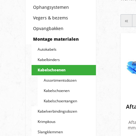
Ophangsystemen
Vegers & bezems
Opvangbakken
Montage materialen
Autokabels
Kabelbinders
Kabelschoenen
Assortimentsdozen
Kabelschoenen
Kabelschoentangen
Aft
Kabelverbindingsdozen
Krimpkous
Aft
mm2
Slangklemmen