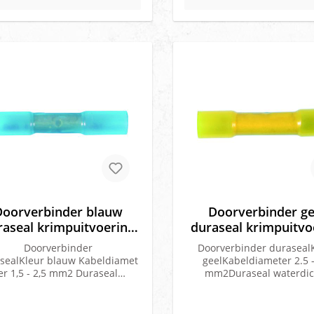
Doorverbinder blauw
Doorverbinder ge
raseal krimpuitvoering
duraseal krimpuitvo
50 stuks
50 stuks
Doorverbinder
Doorverbinder duraseal
sealKleur blauw Kabeldiamet
geelKabeldiameter 2.5 -
er 1,5 - 2,5 mm2 Duraseal
mm2Duraseal waterdic
aterdichte krimpuitvoering
krimpuitvoeringVerpakking:
Verpakking: 1 x 50 stuks
stuks