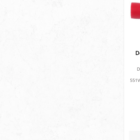
D
D
551V