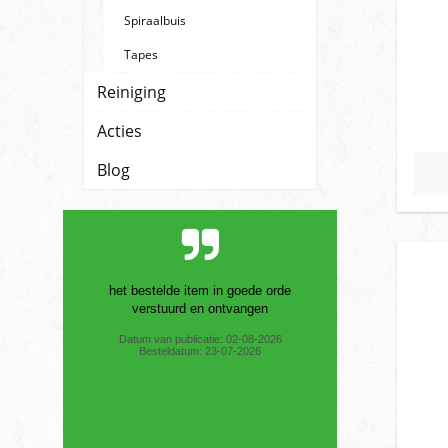
Spiraalbuis
Tapes
Reiniging
Acties
Blog
Goede prijs, snelle levering en word via
PostNL geleverd. Dat is voor mij
belangrijk. Omdat via dpd ...
Datum van publicatie: 01-08-2026
Besteldatum: 26-07-2026