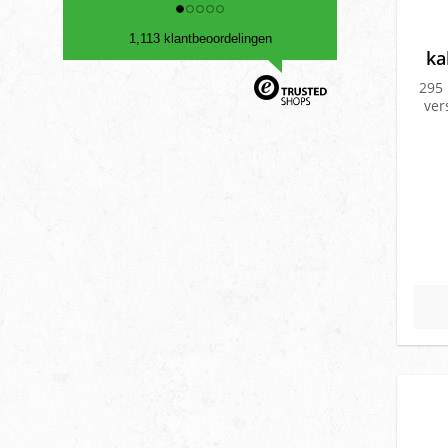
1,113 klantbeoordelingen
ka
295
ver
Ro
Rond
Af
mm
Vla
geï
Vlak
geïs
Ø
blau
onge
x V
6.3m