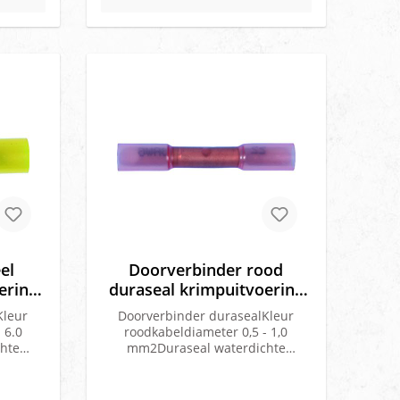
el
Doorverbinder rood
ering
duraseal krimpuitvoering
50 stuks
Kleur
Doorverbinder durasealKleur
 6.0
roodkabeldiameter 0,5 - 1,0
hte
mm2Duraseal waterdichte
 1 x 50
krimpuitvoeringVerpakking: 1 x 50
stuks