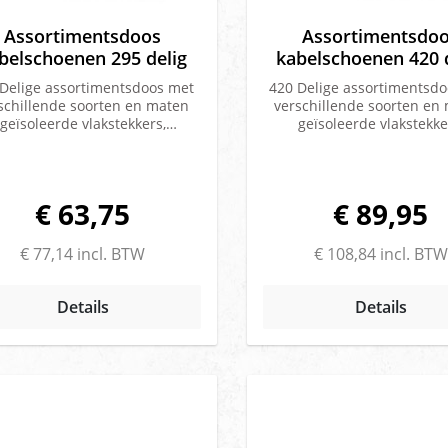
Assortimentsdoos
Assortimentsdo
belschoenen 295 delig
kabelschoenen 420 
 Delige assortimentsdoos met
420 Delige assortimentsd
schillende soorten en maten
verschillende soorten en
geïsoleerde vlakstekkers,
geïsoleerde vlakstekke
rondstekkers,
kabelschoenen,
aftakklemmenInhoud
doorverbinders.Inho
assortimentsdoos:25 x
assortimentsdoos:25
ndstekker rood Ø 4mm25 x
Ringkabelschoen rood M
€ 63,75
€ 89,95
stekkerhuls rood Ø 4mm20 x
Ringkabelschoen blauw 
takklemmen blauw 0,75 - 2,5
Ringkabelschoen rood M
²25 x Vlakstekkerhuls rood
Ringkabelschoen blauw 
€ 77,14 incl. BTW
€ 108,84 incl. BTW
2.8mm half geïsoleerd25 x
Ringkabelschoen rood M
kstekkerhuls rood 6.3mm half
Ringkabelschoen blauw 
soleerd25 x Vlakstekker blauw
Rondstekker blauw 5mm
Details
Details
6.3mm half geïsoleerd25 x
Rondstekkerhuls blauw 4.
stekkerhuls blauw 6.3mm half
Doorverbinder rood 0.
oleerd25 x Rondstekker blauw
1.5mmq 25 x Doorverbinde
 5mm25 x Rondstekkerhuls
0.5-1.5mmq10 x Aftakkl
w Ø 5mm25 x Vlakstekkerhuls
rood10 x Aftakklemmen bl
ïsoleerd 6,3 mm 0,5 -1 mmq25
Vlakstekkerhuls rood 2.8
lakstekkerhuls met tab blauw
geïsoleerd25 x Vlakstekk
m25 x Ringkabelschoen blauw
rood 6.4MM half geïsolee