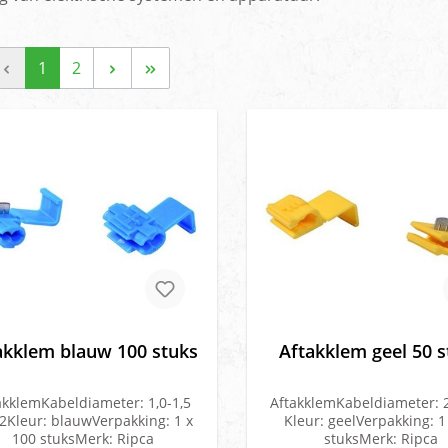
1
2
akklem blauw 100 stuks
Aftakklem geel 50 s
akklemKabeldiameter: 1,0-1,5
AftakklemKabeldiameter: 
Kleur: blauwVerpakking: 1 x
Kleur: geelVerpakking: 1
100 stuksMerk: Ripca
stuksMerk: Ripca