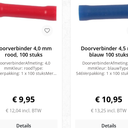
M6Merk: Herth en Buss
Vlakstekkerhuls blauw 6.4
geïsoleerd25 x Vlakstekk
geel 6.4MM half geïsole
x Vlakstekkerhuls blauw
volledig geïsoleerd2
x Vlakstekkerhuls met tab
6.4MMMerk: Herth en 
oorverbinder 4,0 mm
Doorverbinder 4,
rood, 100 stuks
blauw 100 stuk
oorverbinderAfmeting: 4,0
DoorverbinderAfmeting:
mmKleur: roodType:
mmKleur: blauwType
erpakking: 1 x 100 stuksMerk:
546Verpakking: 1 x 100 stu
Ripca
Ripca
€ 9,95
€ 10,95
€ 12,04 incl. BTW
€ 13,25 incl. BTW
Details
Details