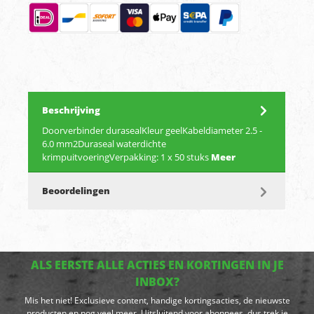
Beschrijving
Doorverbinder durasealKleur geelKabeldiameter 2.5 -
6.0 mm2Duraseal waterdichte
krimpuitvoeringVerpakking: 1 x 50 stuks
Meer
Beoordelingen
ALS EERSTE ALLE ACTIES EN KORTINGEN IN JE
INBOX?
Mis het niet! Exclusieve content, handige kortingsacties, de nieuwste
producten en nog veel meer. Uitsluitend voor abonnees, dus trek je