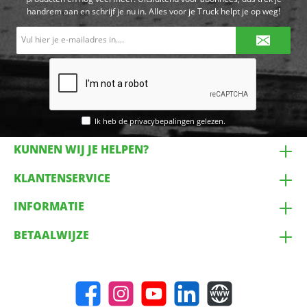
handrem aan en schrijf je nu in. Alles voor je Truck helpt je op weg!
E-
mailadres*
Ik heb de
privacybepalingen
gelezen.
KUNNEN WIJ JE HELPEN?
KLANTENSERVICE
INFORMATIE
BETAALWIJZE