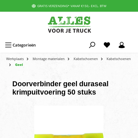
GRATIS VERZENDING* VANAF €150,- EXCL. BTW
Categorieën
Werkplaats
Montage materialen
Kabelschoenen
Kabelschoenen
Geel
Doorverbinder geel duraseal
krimpuitvoering 50 stuks