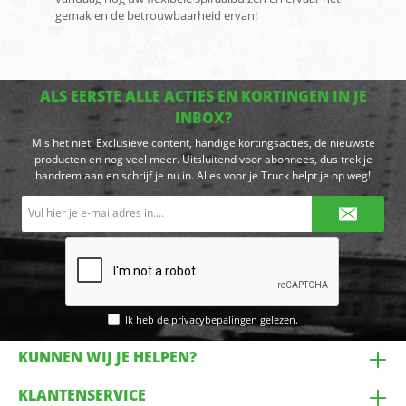
gemak en de betrouwbaarheid ervan!
ALS EERSTE ALLE ACTIES EN KORTINGEN IN JE
INBOX?
Mis het niet! Exclusieve content, handige kortingsacties, de nieuwste
producten en nog veel meer. Uitsluitend voor abonnees, dus trek je
handrem aan en schrijf je nu in. Alles voor je Truck helpt je op weg!
E-
mailadres*
Ik heb de
privacybepalingen
gelezen.
KUNNEN WIJ JE HELPEN?
KLANTENSERVICE