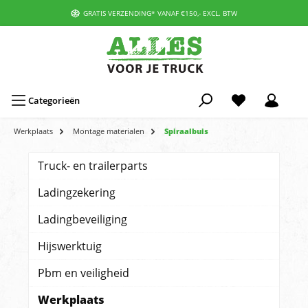
GRATIS VERZENDING* VANAF €150,- EXCL. BTW
Categorieën
Werkplaats
Montage materialen
Spiraalbuis
Truck- en trailerparts
Ladingzekering
Ladingbeveiliging
Hijswerktuig
Pbm en veiligheid
Werkplaats