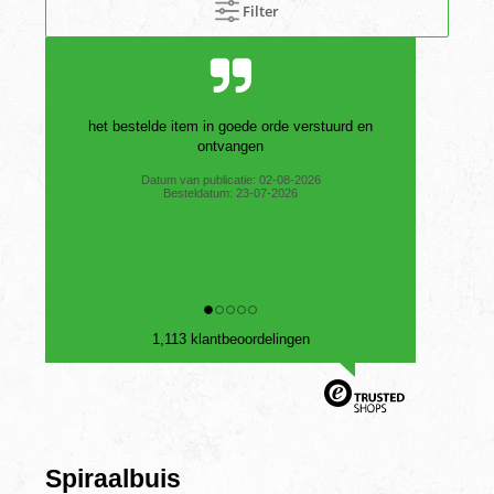
Filter
het bestelde item in goede orde verstuurd en
ontvangen
Datum van publicatie: 02-08-2026
Besteldatum: 23-07-2026
1,113 klantbeoordelingen
Spiraalbuis