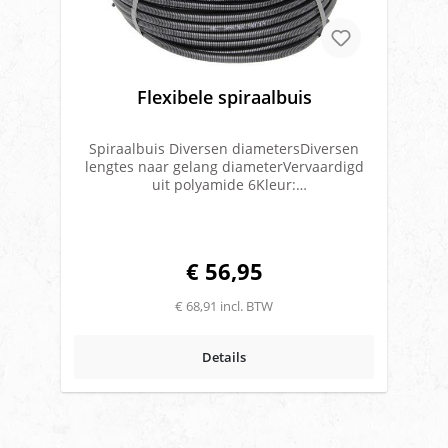
Flexibele spiraalbuis
Spiraalbuis Diversen diametersDiversen
lengtes naar gelang diameterVervaardigd
uit polyamide 6Kleur:
zwartTemperatuurbestendig -40 tot 100
gradenBestand tegen brandstoffen, vetten,
olien, logen en zouten.Geschikt bij ADR/VLG
vervoer, de buis is UV Bestendig, lucht- en
€ 56,95
vloeistofdichtMerk: Harnessflex
€ 68,91 incl. BTW
Details