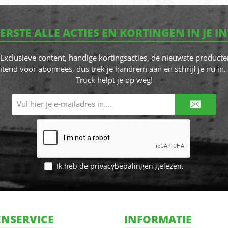
EERSTE ALLE ACTIES EN KORTINGEN IN JE I
! Exclusieve content, handige kortingsacties, de nieuwste producte
itend voor abonnees, dus trek je handrem aan en schrijf je nu in. 
Truck helpt je op weg!
E-
mailadres*
Ik heb de
privacybepalingen
gelezen.
NSERVICE
INFORMATIE