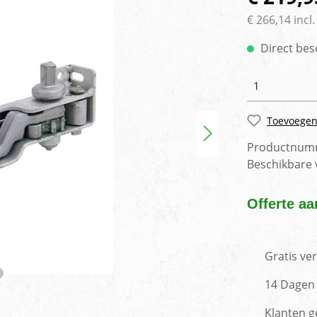
rlichting
Voertuig camera syste
€ 266,14 incl
Direct bes
Toevoegen
Productnum
Beschikbare
Offerte aa
Gratis ve
14 Dagen 
Klanten g