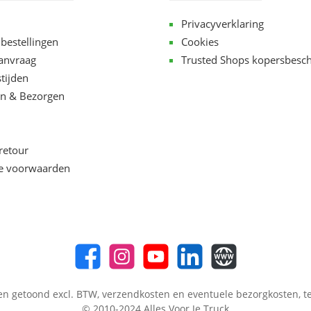
Privacyverklaring
 bestellingen
Cookies
aanvraag
Trusted Shops kopersbesc
tijden
n & Bezorgen
retour
e voorwaarden
en getoond excl. BTW,
verzendkosten
en eventuele bezorgkosten, te
© 2010-2024 Alles Voor Je Truck