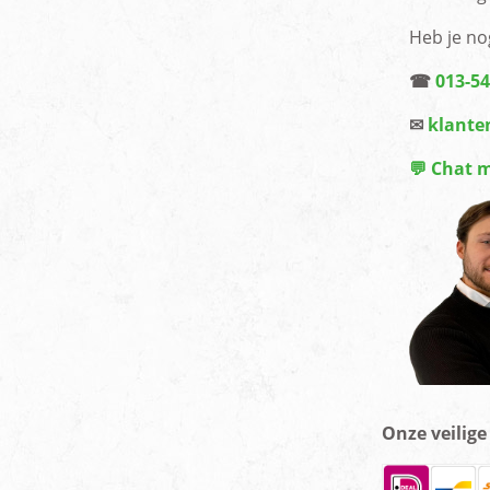
Heb je no
☎
013-5
✉
klante
💬 Chat 
Onze veilig