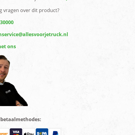
g vragen over dit product?
430000
nservice@allesvoorjetruck.nl
met ons
e betaalmethodes: