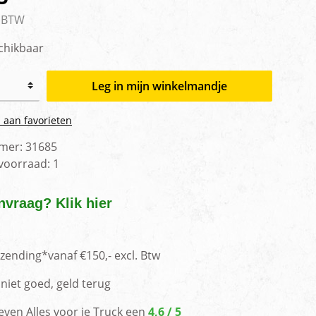
men
. BTW
chikbaar
Leg in mijn winkelmandje
 aan favorieten
mer:
31685
 voorraad:
1
nvraag? Klik hier
rzending*vanaf €150,- excl. Btw
niet goed, geld terug
even Alles voor je Truck een
4,6 / 5