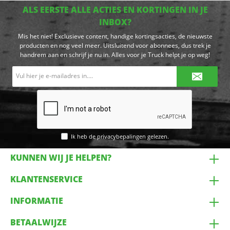
ALS EERSTE ALLE ACTIES EN KORTINGEN IN JE
INBOX?
Mis het niet! Exclusieve content, handige kortingsacties, de nieuwste
producten en nog veel meer. Uitsluitend voor abonnees, dus trek je
handrem aan en schrijf je nu in. Alles voor je Truck helpt je op weg!
E-
mailadres*
Ik heb de
privacybepalingen
gelezen.
KUNNEN WIJ JE HELPEN?
KLANTENSERVICE
INFORMATIE
BETAALWIJZE