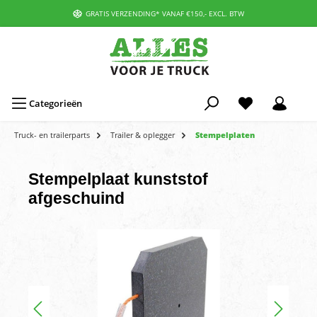
GRATIS VERZENDING* VANAF €150,- EXCL. BTW
Categorieën
Truck- en trailerparts
Trailer & oplegger
Stempelplaten
Stempelplaat kunststof
afgeschuind