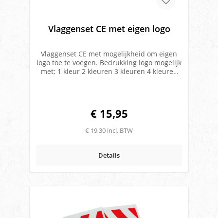
Vlaggenset CE met eigen logo
Vlaggenset CE met mogelijkheid om eigen
logo toe te voegen. Bedrukking logo mogelijk
met; 1 kleur 2 kleuren 3 kleuren 4 kleuren
Met 1 kleur bedrukking al leverbaar voor
€15,95 per vlaggenset. Minimale
besteleenheid 100 stuks Logo dient bij ons
aangeleverd te worden middels digitaal
€ 15,95
bestand Prijzen inclusief maken mal en
proefdruk. Breedte: 200 millimeter Lengte:
€ 19,30 incl. BTW
300 millimeter Aluminium strips bijgevoegd
Merk: Haco
Details