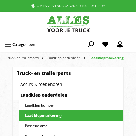
GRATIS VERZENDING* VANAF €150,- EXCL. BTW
Categorieën
Truck- en trailerparts
Laadklep onderdelen
Laadklepmarkering
Truck- en trailerparts
Accu's & toebehoren
Laadklep onderdelen
Laadklep bumper
Laadklepmarkering
Passend ama