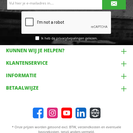
E-
mailadres*
Ik heb de
privacybepalingen
gelezen.
KUNNEN WIJ JE HELPEN?
KLANTENSERVICE
INFORMATIE
BETAALWIJZE
* Onze prijzen worden getoond excl. BTW,
verzendkosten
en eventuele
bezorgkosten, tenzij anders vermeld.