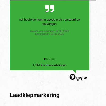
Goede prijs, snelle levering en word via PostNL
geleverd. Dat is voor mij belangrijk. Omdat via dpd
...
Datum van publicatie: 01-08-2026
Besteldatum: 26-07-2026
1,114 klantbeoordelingen
Laadklepmarkering