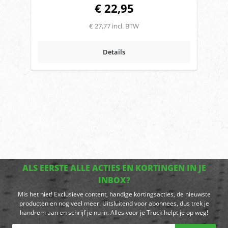
€ 22,95
€ 27,77 incl. BTW
Details
ALS EERSTE ALLE ACTIES EN KORTINGEN IN JE
INBOX?
Mis het niet! Exclusieve content, handige kortingsacties, de nieuwste
producten en nog veel meer. Uitsluitend voor abonnees, dus trek je
handrem aan en schrijf je nu in. Alles voor je Truck helpt je op weg!