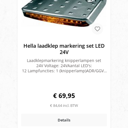
Hella laadklep markering set LED
24V
Laadklepmarkering knipperlampen set
24V Voltage: 24VAantal LED's:
12 Lampfuncties: 1 (knipperlamp)ADR/GGVS
gekeurd: jaECE gekeurd: jaIP waarde: IP6K7;
IPX9KMonteerwijze: opbouw geschroefd
€ 69,95
€ 84,64 incl. BTW
Details