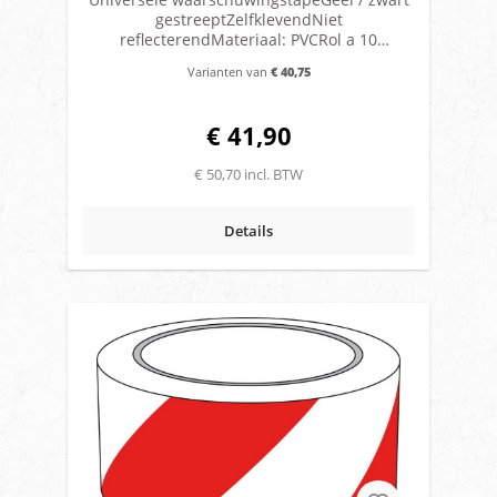
gestreeptZelfklevendNiet
reflecterendMateriaal: PVCRol a 10
meterBreedte: 50 mmVerkrijgbaar in links
Varianten van
€ 40,75
en rechts gestreeptLet op! Deze tape is niet
geschikt als voertuigmarkering
€ 41,90
€ 50,70 incl. BTW
Details