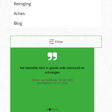
Reiniging
Acties
Blog
Filter
het bestelde item in goede orde verstuurd en
ontvangen
Datum van publicatie: 02-08-2026
Besteldatum: 23-07-2026