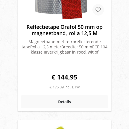
Reflectietape Orafol 50 mm op
magneetband, rol a 12,5 M
Magneetband met retroreflecterende
tapeRol a 12,5 meterBreedte: 50 mmECE 104
klasse IIIVerkrijgbaar in rood, wit of
geel.Merk: Orafol
€ 144,95
€ 175,39 incl. BTW
Details