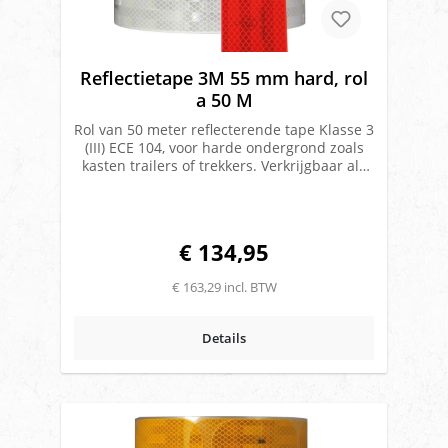
Reflectietape 3M 55 mm hard, rol
a 50 M
Rol van 50 meter reflecterende tape Klasse 3
(III) ECE 104, voor harde ondergrond zoals
kasten trailers of trekkers. Verkrijgbaar als
reflectie tape wit, rood en geel. Retro
reflecterende tapeVoor harde
ondergrondRol a 50 meterBreedte: 55 mm
ECE 104 klasse IIIMerk: M3
€ 134,95
€ 163,29 incl. BTW
Details