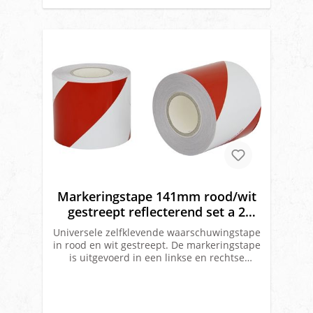
Markeringstape 141mm rood/wit
gestreept reflecterend set a 2
rollen
Universele zelfklevende waarschuwingstape
in rood en wit gestreept. De markeringstape
is uitgevoerd in een linkse en rechtse
variant per rol en voorzien van
reflectieklasse 1.Eigenschappen:Afmeting:
141mm x 9 meter1 x linker variant, 1 x
rechter variantSet á 2