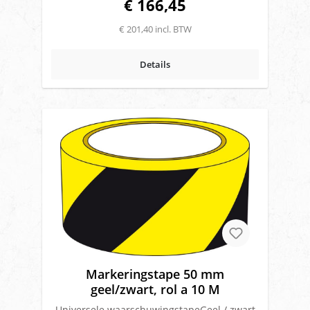
€ 166,45
rollenZelfklevendReflectieklasse 1
€ 201,40 incl. BTW
Details
Markeringstape 50 mm
geel/zwart, rol a 10 M
Universele waarschuwingstapeGeel / zwart