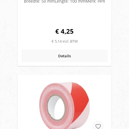
Breedte: 50 mmLengte: 100 mmMerk: HPX
€ 4,25
€ 5,14 incl. BTW
Details