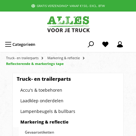
GRATIS VERZENDING* VANAF €150,- EXCL. BTW
Categorieën
Truck- en trailerparts
Markering & reflectie
Reflecterende & markerings tape
Truck- en trailerparts
Accu's & toebehoren
Laadklep onderdelen
Lampenbeugels & bullbars
Markering & reflectie
Gevaarsetiketten