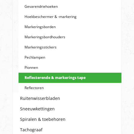
Gevarendriehoeken
Hoekbeschermer & -markering
Markeringsborden
Markeringsbordhouders
Markeringsstickers
Pechlampen
Pionnen
Reflecterende & markerings tape
Reflectoren
Ruitenwisserbladen
Sneeuwkettingen
Spiralen & toebehoren
Tachograaf