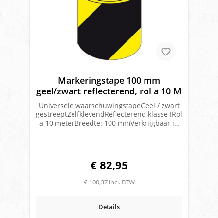
Markeringstape 100 mm
geel/zwart reflecterend, rol a 10 M
Universele waarschuwingstapeGeel / zwart
gestreeptZelfklevendReflecterend klasse IRol
a 10 meterBreedte: 100 mmVerkrijgbaar in
links en rechts gestreept
€ 82,95
€ 100,37 incl. BTW
Details