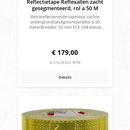
Reflectietape Reflexallen zacht
gesegmenteerd, rol a 50 M
Retroreflecterende tapeVoor zachte
ondergrondGesegmenteerdRol a 50
meterBreedte: 50 mm ECE 104 klasse
IIIMerk: Reflexallen
€ 179,00
€ 216,59 incl. BTW
Details