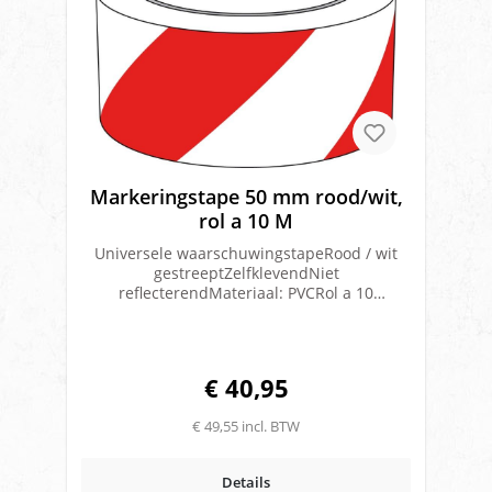
Markeringstape 50 mm rood/wit,
rol a 10 M
Universele waarschuwingstapeRood / wit
gestreeptZelfklevendNiet
reflecterendMateriaal: PVCRol a 10
meterBreedte: 50 mmVerkrijgbaar in links
en rechts gestreeptLet op! Deze tape is niet
geschikt als voertuigmarkering
€ 40,95
€ 49,55 incl. BTW
Details