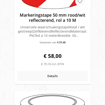
Markeringstape 50 mm rood/wit
reflecterend, rol a 10 M
Universele waarschuwingstapeRood / wit
gestreeptZelfklevendReflecterendMateriaal:
PVCRol a 10 meterBreedte: 50
mmVerkrijgbaar in links en rechts
Varianten van
€ 57,45
gestreeptLet op! Deze tape is niet geschikt
als voertuigmarkering
€ 58,00
€ 70,18 incl. BTW
Details