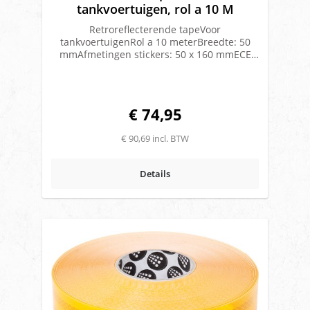
tankvoertuigen, rol a 10 M
Retroreflecterende tapeVoor
tankvoertuigenRol a 10 meterBreedte: 50
mmAfmetingen stickers: 50 x 160 mmECE
104 klasse IIIMerk: Orafol
€ 74,95
€ 90,69 incl. BTW
Details