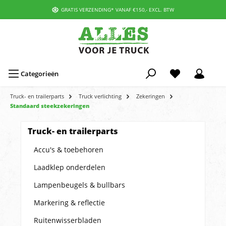
GRATIS VERZENDING* VANAF €150,- EXCL. BTW
Categorieën
Truck- en trailerparts
Truck verlichting
Zekeringen
Standaard steekzekeringen
Truck- en trailerparts
Accu's & toebehoren
Laadklep onderdelen
Lampenbeugels & bullbars
Markering & reflectie
Ruitenwisserbladen