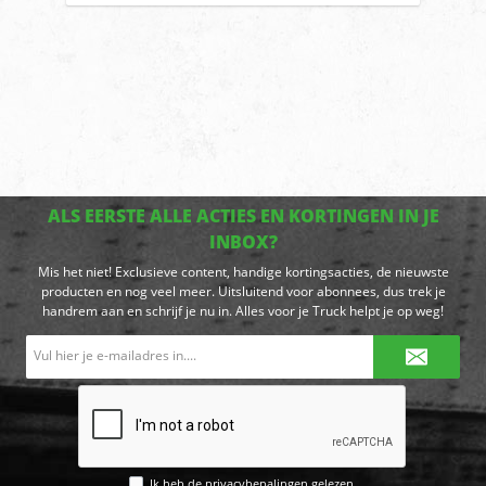
ALS EERSTE ALLE ACTIES EN KORTINGEN IN JE
INBOX?
Mis het niet! Exclusieve content, handige kortingsacties, de nieuwste
producten en nog veel meer. Uitsluitend voor abonnees, dus trek je
handrem aan en schrijf je nu in. Alles voor je Truck helpt je op weg!
E-
mailadres*
Ik heb de
privacybepalingen
gelezen.