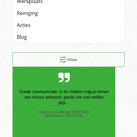
Werkplaats
Reiniging
Acties
Blog
Filter
het bestelde item in goede orde verstuurd en
ontvangen
Datum van publicatie: 02-08-2026
Besteldatum: 23-07-2026