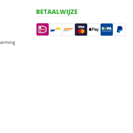
BETAALWIJZE
herming