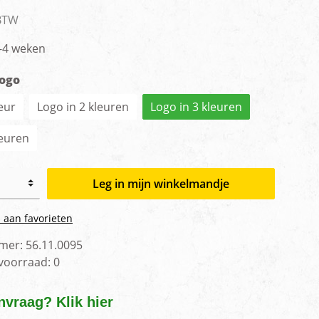
men
 BTW
3-4 weken
logo
eur
Logo in 2 kleuren
Logo in 3 kleuren
leuren
Leg in mijn winkelmandje
 aan favorieten
mer:
56.11.0095
 voorraad:
0
nvraag? Klik hier