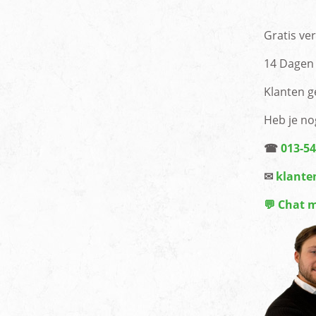
Gratis ve
14 Dagen 
Klanten g
Heb je no
☎
013-5
✉
klante
💬 Chat 