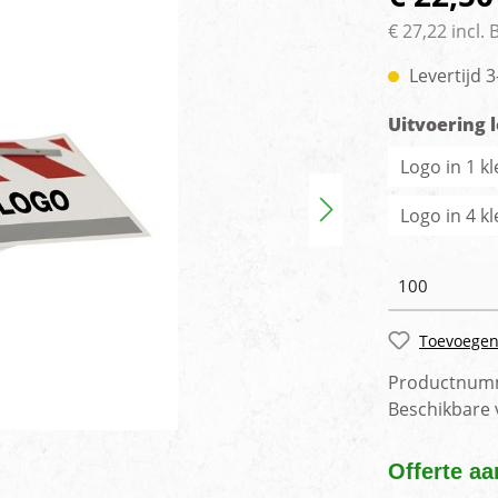
rlichting
Voertuig camera syste
€ 27,22 incl.
Levertijd 
Uitvoering 
Logo in 1 kl
Logo in 4 k
Toevoegen
Productnum
Beschikbare
Offerte aa