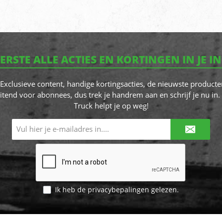
EERSTE ALLE ACTIES EN KORTINGEN IN JE I
! Exclusieve content, handige kortingsacties, de nieuwste producte
itend voor abonnees, dus trek je handrem aan en schrijf je nu in. 
Truck helpt je op weg!
E-
mailadres*
Ik heb de
privacybepalingen
gelezen.